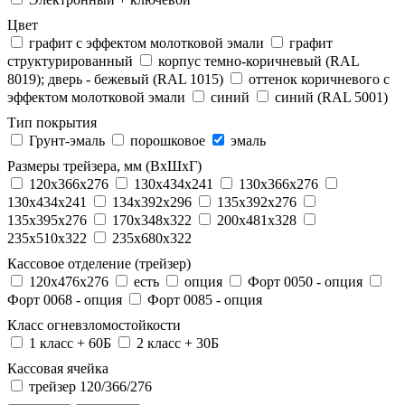
Цвет
графит с эффектом молотковой эмали
графит
структурированный
корпус темно-коричневый (RAL
8019); дверь - бежевый (RAL 1015)
оттенок коричневого с
эффектом молотковой эмали
синий
синий (RAL 5001)
Тип покрытия
Грунт-эмаль
порошковое
эмаль
Размеры трейзера, мм (ВхШхГ)
120x366x276
130x434x241
130х366х276
130х434х241
134x392x296
135x392x276
135x395x276
170x348x322
200x481x328
235x510x322
235x680x322
Кассовое отделение (трейзер)
120х476х276
есть
опция
Форт 0050 - опция
Форт 0068 - опция
Форт 0085 - опция
Класс огневзломостойкости
1 класс + 60Б
2 класс + 30Б
Кассовая ячейка
трейзер 120/366/276