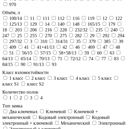
970
Объём, л
100/14
11
111
112
116
119
12
122
125/13
129
14
140
148
165/15
179
18
203
206
216
228
232/32
235
240
247
25
255
270
275
282
29
292
294
297/32
3
310
314/31
35
379
385
39
409
41
41+41/13
42
46
469
47
48
51
56/15
57/15
58+58/13
59
60
63
64/13
65/14
70/13
71
72/12
74
77
83
84/15
90
91/13
93
Класс взломостойкости
1 класс
2 класс
3 класс
4 класс
5 класс
класс S1
класс S2
Количество полок
1
2
3
4
Тип замка
Два ключевых
Ключевой
Ключевой +
механический
Кодовый электронный
Кодовый
электронный + ключевой
Механический
Электронный
Электронный + ключевой