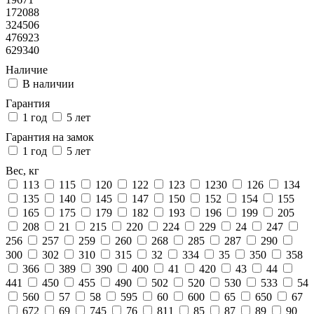
172088
324506
476923
629340
Наличие
В наличии
Гарантия
1 год
5 лет
Гарантия на замок
1 год
5 лет
Вес, кг
113
115
120
122
123
1230
126
134
135
140
145
147
150
152
154
155
165
175
179
182
193
196
199
205
208
21
215
220
224
229
24
247
256
257
259
260
268
285
287
290
300
302
310
315
32
334
35
350
358
366
389
390
400
41
420
43
44
441
450
455
490
502
520
530
533
54
560
57
58
595
60
600
65
650
67
672
69
745
76
811
85
87
89
90