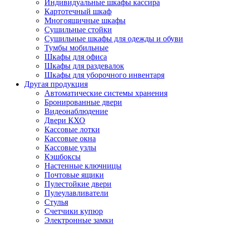
Индивидуальные шкафы кассира
Картотечный шкаф
Многоящичные шкафы
Сушильные стойки
Сушильные шкафы для одежды и обуви
Тумбы мобильные
Шкафы для офиса
Шкафы для раздевалок
Шкафы для уборочного инвентаря
Другая продукция
Автоматические системы хранения
Бронированные двери
Видеонаблюдение
Двери КХО
Кассовые лотки
Кассовые окна
Кассовые узлы
Кэшбоксы
Настенные ключницы
Почтовые ящики
Пулестойкие двери
Пулеулавливатели
Стулья
Счетчики купюр
Электронные замки