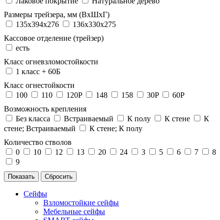
Лаковое покрытие
Натуральное дерево
Размеры трейзера, мм (ВхШхГ)
135x394x276
136x330x275
Кассовое отделение (трейзер)
есть
Класс огневзломостойкости
1 класс + 60Б
Класс огнестойкости
100
110
120P
148
158
30P
60P
Возможность крепления
Без класса
Встраиваемый
К полу
К стене
К
стене; Встраиваемый
К стене; К полу
Количество стволов
0
10
12
13
20
24
3
5
6
7
8
9
Сейфы
Взломостойкие сейфы
Мебельные сейфы