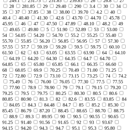
249.1
251.75
251.85
259.85
26
26.8
27
28
281.85
29
29.40
290
3.4
30
34
35
37
37.85
38
38.00
39.70
4.2
40
40.4
40.40
41.30
42.6
43.70
44.70
45.78
45.95
46
47
47.50
47.89
48.10
48.2
49
49.65
49.80
5
51.90
52.89
53
53.00
54
54.05
54.20
54.70
55.2
55.25
55.40
55.70
55.85
56.20
56.85
56.95
57
57.30
57.55
57.7
59.19
59.20
59.5
59.75
60.10
61.50
62
63
63.05
63.55
63.90
64
64.10
64.19
64.20
64.30
64.35
64.7
64.70
64.85
65
65.80
65.85
66.1
66.35
66.60
68
68.05
69.9
70.25
70.49
71.00
71.25
72
72.80
72.9
73.10
73.15
73.25
74
74.2
75.49
76
76.00
76.05
77.30
77.5
77.55
77.90
78.9
78.90
79
79.1
79.15
79.20
79.25
79.5
79.75
80.25
80.30
80.5
80.6
80.85
80.90
81.3
82
82.6
83.55
83.85
84
84.05
84.3
84.48
84.7
85
85.2
85.30
85.45
86.79
87.20
88.45
88.65
88.70
88.75
88.9
89.3
89.95
90
90.5
90.55
90.65
91.25
91.40
91.56
91.65
92
93
93.67
94.15
94.20
94.3
94.7
95.1
95.3
95.80