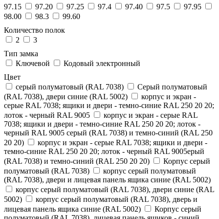
97.15
97.20
97.25
97.4
97.40
97.5
97.95
98.00
98.3
99.60
Количество полок
2
3
Тип замка
Ключевой
Кодовый электронный
Цвет
cерый полуматовый (RAL 7038)
Cерый полуматовый
(RAL 7038), двери синие (RAL 5002)
корпус и экран -
серые RAL 7038; ящики и двери - темно-синие RAL 250 20 20;
лоток - черный RAL 9005
корпус и экран - серые RAL
7038; ящики и двери - темно-синие RAL 250 20 20; лоток -
черный RAL 9005 серый (RAL 7038) и темно-синий (RAL 250
20 20)
корпус и экран - серые RAL 7038; ящики и двери -
темно-синие RAL 250 20 20; лоток - черный RAL 9005ерый
(RAL 7038) и темно-синий (RAL 250 20 20)
Корпус серый
полуматовый (RAL 7038)
корпус серый полуматовый
(RAL 7038), двери и лицевая панель ящика синие (RAL 5002)
корпус серый полуматовый (RAL 7038), двери синие (RAL
5002)
корпус серый полуматовый (RAL 7038), дверь и
лицевая панель ящика синие (RAL 5002)
Корпус серый
полуматовый (RAL 7038), лицевая панель ящиков - синий