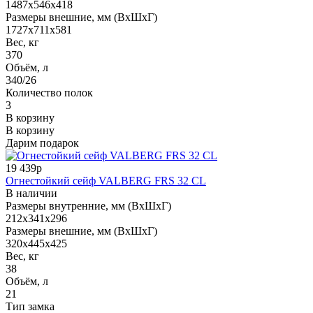
1487x546x418
Размеры внешние, мм (ВхШхГ)
1727x711x581
Вес, кг
370
Объём, л
340/26
Количество полок
3
В корзину
В корзину
Дарим подарок
19 439р
Огнестойкий сейф VALBERG FRS 32 CL
В наличии
Размеры внутренние, мм (ВхШхГ)
212x341x296
Размеры внешние, мм (ВхШхГ)
320x445x425
Вес, кг
38
Объём, л
21
Тип замка