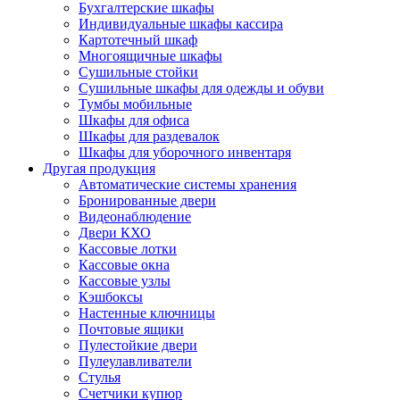
Бухгалтерские шкафы
Индивидуальные шкафы кассира
Картотечный шкаф
Многоящичные шкафы
Сушильные стойки
Сушильные шкафы для одежды и обуви
Тумбы мобильные
Шкафы для офиса
Шкафы для раздевалок
Шкафы для уборочного инвентаря
Другая продукция
Автоматические системы хранения
Бронированные двери
Видеонаблюдение
Двери КХО
Кассовые лотки
Кассовые окна
Кассовые узлы
Кэшбоксы
Настенные ключницы
Почтовые ящики
Пулестойкие двери
Пулеулавливатели
Стулья
Счетчики купюр