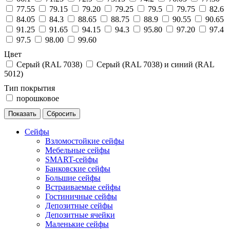
77.55
79.15
79.20
79.25
79.5
79.75
82.6
84.05
84.3
88.65
88.75
88.9
90.55
90.65
91.25
91.65
94.15
94.3
95.80
97.20
97.4
97.5
98.00
99.60
Цвет
Серый (RAL 7038)
Серый (RAL 7038) и синий (RAL
5012)
Тип покрытия
порошковое
Сейфы
Взломостойкие сейфы
Мебельные сейфы
SMART-сейфы
Банковские сейфы
Большие сейфы
Встраиваемые сейфы
Гостиничные сейфы
Депозитные сейфы
Депозитные ячейки
Маленькие сейфы