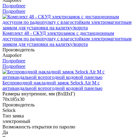
Ашробот
Подробнее
Подробнее
Комплект 48 - СКУД электрозамок с дистанционным
доступом по радиопульту с влагостойким электромагнитным
замком для установки на калитку/ворота
Производитель
Ашробот
Подробнее
Подробнее
Беспроводной накладной замок Selock Air M с
антивандальной всепогодной кодовой панелью
Размеры внутренние, мм (ВхШхГ)
70х185х30
Производитель
Selock
Тип замка
электронный
Возможность открытия по паролю
Да