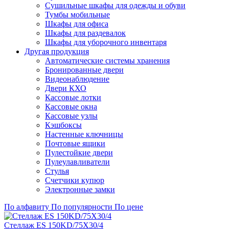
Сушильные шкафы для одежды и обуви
Тумбы мобильные
Шкафы для офиса
Шкафы для раздевалок
Шкафы для уборочного инвентаря
Другая продукция
Автоматические системы хранения
Бронированные двери
Видеонаблюдение
Двери КХО
Кассовые лотки
Кассовые окна
Кассовые узлы
Кэшбоксы
Настенные ключницы
Почтовые ящики
Пулестойкие двери
Пулеулавливатели
Стулья
Счетчики купюр
Электронные замки
По алфавиту
По популярности
По цене
Стеллаж ES 150KD/75Х30/4