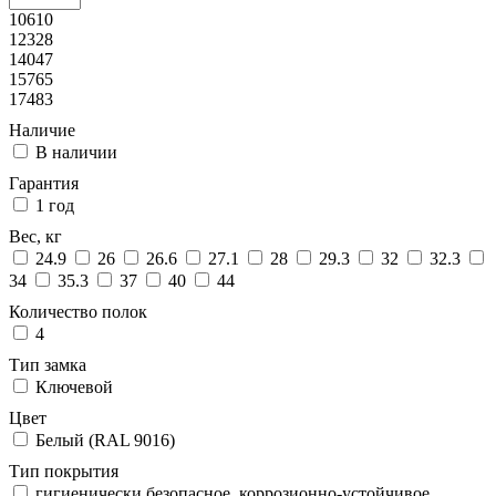
10610
12328
14047
15765
17483
Наличие
В наличии
Гарантия
1 год
Вес, кг
24.9
26
26.6
27.1
28
29.3
32
32.3
34
35.3
37
40
44
Количество полок
4
Тип замка
Ключевой
Цвет
Белый (RAL 9016)
Тип покрытия
гигиенически безопасное, коррозионно-устойчивое