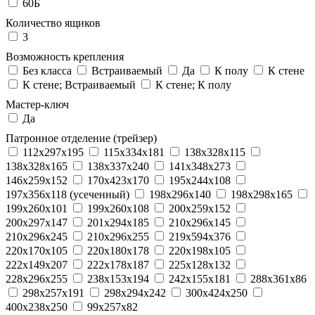
60Б
Количество ящиков
3
Возможность крепления
Без класса
Встраиваемый
Да
К полу
К стене
К стене; Встраиваемый
К стене; К полу
Мастер-ключ
Да
Патронное отделение (трейзер)
112x297x195
115x334x181
138x328x115
138x328x165
138x337x240
141x348x273
146x259x152
170x423x170
195x244x108
197x356x118 (усеченный)
198x296x140
198x298x165
199x260x101
199x260x108
200x259x152
200x297x147
201x294x185
210x296x145
210x296x245
210x296x255
219x594x376
220x170x105
220x180x178
220x198x105
222x149x207
222x178x187
225x128x132
228x296x255
238x153x194
242x155x181
288x361x86
298x257x191
298x294x242
300x424x250
400x238x250
99x257x82