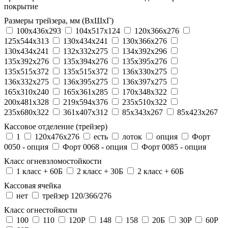
покрытие
Размеры трейзера, мм (ВхШхГ)
100x436x293
104х517х124
120x366x276
125x544x313
130x434x241
130х366х276
130х434х241
132x332x275
134x392x296
135x392x276
135x394x276
135x395x276
135x515x372
135х515х372
136x330x275
136x332x275
136x395x275
136x397x275
165x310x240
165x361x285
170x348x322
200x481x328
219x594x376
235x510x322
235x680x322
361x407x312
85x343x267
85x423x267
Кассовое отделение (трейзер)
1
120х476х276
есть
лоток
опция
Форт
0050 - опция
Форт 0068 - опция
Форт 0085 - опция
Класс огневзломостойкости
1 класс + 60Б
2 класс + 30Б
2 класс + 60Б
Кассовая ячейка
нет
трейзер 120/366/276
Класс огнестойкости
100
110
120P
148
158
20Б
30P
60P