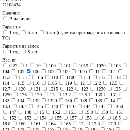
71108434
Наличие
В наличии
Гарантия
1 год
5 лет
5 лет (с учетом прохождения планового
ТО)
Гарантия на замок
1 год
5 лет
Вес, кг
0.22
1
10
100
101
1019
1020
103
104
105
106
107
109
1095
11
11.1
11.3
11.5
11.6
110
1100
111
112
113
114
115
116
1165
119
12
12.2
12.5
12.7
120
121
1215
122
123
1230
125
1250
126
129
13
13.2
13.5
130
131
132
134
135
1350
136
138
139
14
14.1
14.4
14.5
140
1410
144
145
1460
147
148
15
15.2
15.3
15.8
150
151
152
153
154
155
157
158
16
16.5
16.8
160
161
164
165
17
17.8
17.9
172
173
175
178
179
18
18.5
180