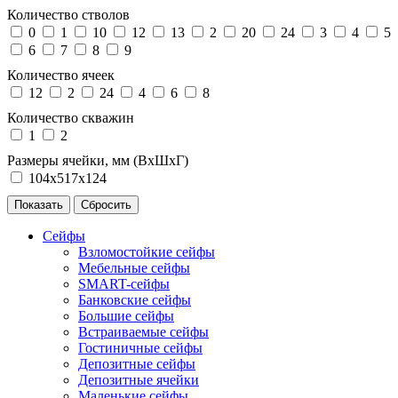
Количество стволов
0
1
10
12
13
2
20
24
3
4
5
6
7
8
9
Количество ячеек
12
2
24
4
6
8
Количество скважин
1
2
Размеры ячейки, мм (ВхШхГ)
104х517х124
Сейфы
Взломостойкие сейфы
Мебельные сейфы
SMART-сейфы
Банковские сейфы
Большие сейфы
Встраиваемые сейфы
Гостиничные сейфы
Депозитные сейфы
Депозитные ячейки
Маленькие сейфы