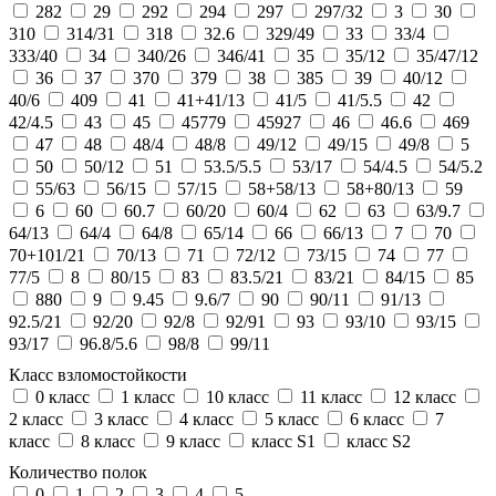
282
29
292
294
297
297/32
3
30
310
314/31
318
32.6
329/49
33
33/4
333/40
34
340/26
346/41
35
35/12
35/47/12
36
37
370
379
38
385
39
40/12
40/6
409
41
41+41/13
41/5
41/5.5
42
42/4.5
43
45
45779
45927
46
46.6
469
47
48
48/4
48/8
49/12
49/15
49/8
5
50
50/12
51
53.5/5.5
53/17
54/4.5
54/5.2
55/63
56/15
57/15
58+58/13
58+80/13
59
6
60
60.7
60/20
60/4
62
63
63/9.7
64/13
64/4
64/8
65/14
66
66/13
7
70
70+101/21
70/13
71
72/12
73/15
74
77
77/5
8
80/15
83
83.5/21
83/21
84/15
85
880
9
9.45
9.6/7
90
90/11
91/13
92.5/21
92/20
92/8
92/91
93
93/10
93/15
93/17
96.8/5.6
98/8
99/11
Класс взломостойкости
0 класс
1 класс
10 класс
11 класс
12 класс
2 класс
3 класс
4 класс
5 класс
6 класс
7
класс
8 класс
9 класс
класс S1
класс S2
Количество полок
0
1
2
3
4
5