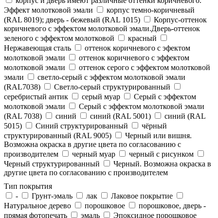
корпус и дверь имеют различные оттенки коричневого.
Эффект молотковой эмали
корпус темно-коричневый
(RAL 8019); дверь - бежевый (RAL 1015)
Корпус-оттенок
коричневого с эффектом молотковой эмали.Дверь-оттенок
зеленого с эффектом молотковой
красный
Нержавеющая сталь
оттенок коричневого с эфектом
молотковой эмали
оттенок коричневого с эффектом
молотковой эмали
оттенок серого с эффектом молотковой
эмали
светло-серый с эффектом молотковой эмали
(RAL7038)
Светло-серый структурированный
серебристый антик
серый муар
Серый с эффектом
молотковой эмали
Серый с эффектом молотковой эмали
(RAL 7038)
синий
синий (RAL 5001)
синий (RAL
5015)
Синий структурированный
чёрный
структурированный (RAL 9005)
Черный или вишня.
Возможна окраска в другие цвета по согласованию с
производителем
черный муар
черный с рисунком
Черный структурированный
Черный. Возможна окраска в
другие цвета по согласованию с производителем
Тип покрытия
-
Грунт-эмаль
лак
Лаковое покрытие
Натуральное дерево
порошковое
порошковое, дверь -
прямая фотопечать
эмаль
Эпоксидное порошковое