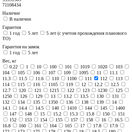
71108434
Наличие
В наличии
Гарантия
1 год
5 лет
5 лет (с учетом прохождения планового
ТО)
Гарантия на замок
1 год
5 лет
Вес, кг
0.22
1
10
100
101
1019
1020
103
104
105
106
107
109
1095
11
11.1
11.3
11.5
11.6
110
1100
111
112
113
114
115
116
1165
119
12
12.2
12.5
12.7
120
121
1215
122
123
1230
125
1250
126
129
13
13.2
13.5
130
131
132
134
135
1350
136
138
139
14
14.1
14.4
14.5
140
1410
144
145
1460
147
148
15
15.2
15.3
15.8
150
151
152
153
154
155
157
158
16
16.5
16.8
160
161
164
165
17
17.8
17.9
172
173
175
178
179
18
18.5
180