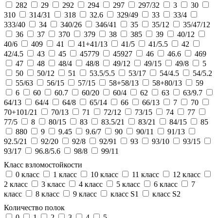
282
29
292
294
297
297/32
3
30
310
314/31
318
32.6
329/49
33
33/4
333/40
34
340/26
346/41
35
35/12
35/47/12
36
37
370
379
38
385
39
40/12
40/6
409
41
41+41/13
41/5
41/5.5
42
42/4.5
43
45
45779
45927
46
46.6
469
47
48
48/4
48/8
49/12
49/15
49/8
5
50
50/12
51
53.5/5.5
53/17
54/4.5
54/5.2
55/63
56/15
57/15
58+58/13
58+80/13
59
6
60
60.7
60/20
60/4
62
63
63/9.7
64/13
64/4
64/8
65/14
66
66/13
7
70
70+101/21
70/13
71
72/12
73/15
74
77
77/5
8
80/15
83
83.5/21
83/21
84/15
85
880
9
9.45
9.6/7
90
90/11
91/13
92.5/21
92/20
92/8
92/91
93
93/10
93/15
93/17
96.8/5.6
98/8
99/11
Класс взломостойкости
0 класс
1 класс
10 класс
11 класс
12 класс
2 класс
3 класс
4 класс
5 класс
6 класс
7
класс
8 класс
9 класс
класс S1
класс S2
Количество полок
0
1
2
3
4
5