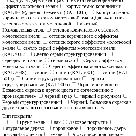
корпус и дверь имеют различные оттенки коричневого.
Эффект молотковой эмали
корпус темно-коричневый
(RAL 8019); дверь - бежевый (RAL 1015)
Корпус-оттенок
коричневого с эффектом молотковой эмали.Дверь-оттенок
зеленого с эффектом молотковой
красный
Нержавеющая сталь
оттенок коричневого с эфектом
молотковой эмали
оттенок коричневого с эффектом
молотковой эмали
оттенок серого с эффектом молотковой
эмали
светло-серый с эффектом молотковой эмали
(RAL7038)
Светло-серый структурированный
серебристый антик
серый муар
Серый с эффектом
молотковой эмали
Серый с эффектом молотковой эмали
(RAL 7038)
синий
синий (RAL 5001)
синий (RAL
5015)
Синий структурированный
чёрный
структурированный (RAL 9005)
Черный или вишня.
Возможна окраска в другие цвета по согласованию с
производителем
черный муар
черный с рисунком
Черный структурированный
Черный. Возможна окраска в
другие цвета по согласованию с производителем
Тип покрытия
-
Грунт-эмаль
лак
Лаковое покрытие
Натуральное дерево
порошковое
порошковое, дверь -
прямая фотопечать
эмаль
Эпоксидное порошковое