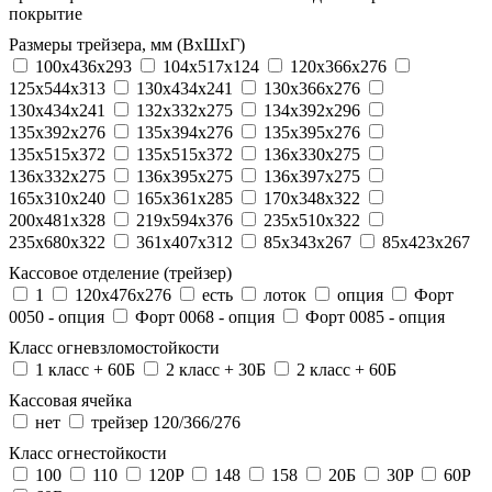
покрытие
Размеры трейзера, мм (ВхШхГ)
100x436x293
104х517х124
120x366x276
125x544x313
130x434x241
130х366х276
130х434х241
132x332x275
134x392x296
135x392x276
135x394x276
135x395x276
135x515x372
135х515х372
136x330x275
136x332x275
136x395x275
136x397x275
165x310x240
165x361x285
170x348x322
200x481x328
219x594x376
235x510x322
235x680x322
361x407x312
85x343x267
85x423x267
Кассовое отделение (трейзер)
1
120х476х276
есть
лоток
опция
Форт
0050 - опция
Форт 0068 - опция
Форт 0085 - опция
Класс огневзломостойкости
1 класс + 60Б
2 класс + 30Б
2 класс + 60Б
Кассовая ячейка
нет
трейзер 120/366/276
Класс огнестойкости
100
110
120P
148
158
20Б
30P
60P