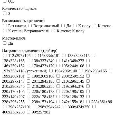
60Б
Количество ящиков
3
Возможность крепления
Без класса
Встраиваемый
Да
К полу
К стене
К стене; Встраиваемый
К стене; К полу
Мастер-ключ
Да
Патронное отделение (трейзер)
112x297x195
115x334x181
138x328x115
138x328x165
138x337x240
141x348x273
146x259x152
170x423x170
195x244x108
197x356x118 (усеченный)
198x296x140
198x298x165
199x260x101
199x260x108
200x259x152
200x297x147
201x294x185
210x296x145
210x296x245
210x296x255
219x594x376
220x170x105
220x180x178
220x198x105
222x149x207
222x178x187
225x128x132
228x296x255
238x153x194
242x155x181
288x361x86
298x257x191
298x294x242
300x424x250
400x238x250
99x257x82