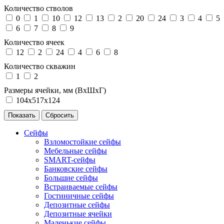
Количество стволов
0
1
10
12
13
2
20
24
3
4
5
6
7
8
9
Количество ячеек
12
2
24
4
6
8
Количество скважин
1
2
Размеры ячейки, мм (ВхШхГ)
104х517х124
Сейфы
Взломостойкие сейфы
Мебельные сейфы
SMART-сейфы
Банковские сейфы
Большие сейфы
Встраиваемые сейфы
Гостиничные сейфы
Депозитные сейфы
Депозитные ячейки
Маленькие сейфы