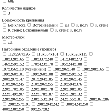
60Б
Количество ящиков
3
Возможность крепления
Без класса
Встраиваемый
Да
К полу
К стене
К стене; Встраиваемый
К стене; К полу
Мастер-ключ
Да
Патронное отделение (трейзер)
112x297x195
115x334x181
138x328x115
138x328x165
138x337x240
141x348x273
146x259x152
170x423x170
195x244x108
197x356x118 (усеченный)
198x296x140
198x298x165
199x260x101
199x260x108
200x259x152
200x297x147
201x294x185
210x296x145
210x296x245
210x296x255
219x594x376
220x170x105
220x180x178
220x198x105
222x149x207
222x178x187
225x128x132
228x296x255
238x153x194
242x155x181
288x361x86
298x257x191
298x294x242
300x424x250
400x238x250
99x257x82