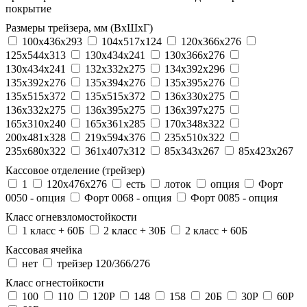
покрытие
Размеры трейзера, мм (ВхШхГ)
100x436x293
104х517х124
120x366x276
125x544x313
130x434x241
130х366х276
130х434х241
132x332x275
134x392x296
135x392x276
135x394x276
135x395x276
135x515x372
135х515х372
136x330x275
136x332x275
136x395x275
136x397x275
165x310x240
165x361x285
170x348x322
200x481x328
219x594x376
235x510x322
235x680x322
361x407x312
85x343x267
85x423x267
Кассовое отделение (трейзер)
1
120х476х276
есть
лоток
опция
Форт
0050 - опция
Форт 0068 - опция
Форт 0085 - опция
Класс огневзломостойкости
1 класс + 60Б
2 класс + 30Б
2 класс + 60Б
Кассовая ячейка
нет
трейзер 120/366/276
Класс огнестойкости
100
110
120P
148
158
20Б
30P
60P