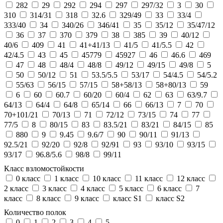
282
29
292
294
297
297/32
3
30
310
314/31
318
32.6
329/49
33
33/4
333/40
34
340/26
346/41
35
35/12
35/47/12
36
37
370
379
38
385
39
40/12
40/6
409
41
41+41/13
41/5
41/5.5
42
42/4.5
43
45
45779
45927
46
46.6
469
47
48
48/4
48/8
49/12
49/15
49/8
5
50
50/12
51
53.5/5.5
53/17
54/4.5
54/5.2
55/63
56/15
57/15
58+58/13
58+80/13
59
6
60
60.7
60/20
60/4
62
63
63/9.7
64/13
64/4
64/8
65/14
66
66/13
7
70
70+101/21
70/13
71
72/12
73/15
74
77
77/5
8
80/15
83
83.5/21
83/21
84/15
85
880
9
9.45
9.6/7
90
90/11
91/13
92.5/21
92/20
92/8
92/91
93
93/10
93/15
93/17
96.8/5.6
98/8
99/11
Класс взломостойкости
0 класс
1 класс
10 класс
11 класс
12 класс
2 класс
3 класс
4 класс
5 класс
6 класс
7
класс
8 класс
9 класс
класс S1
класс S2
Количество полок
0
1
2
3
4
5