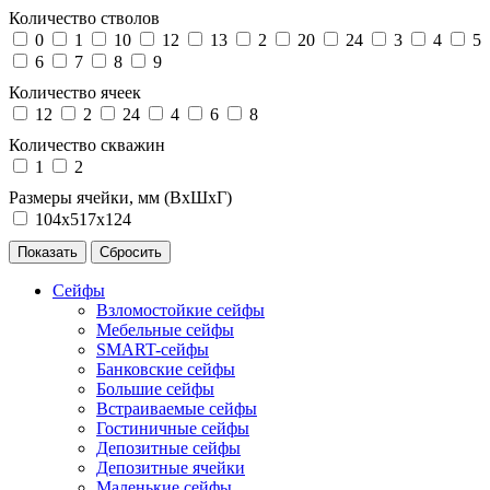
Количество стволов
0
1
10
12
13
2
20
24
3
4
5
6
7
8
9
Количество ячеек
12
2
24
4
6
8
Количество скважин
1
2
Размеры ячейки, мм (ВхШхГ)
104х517х124
Сейфы
Взломостойкие сейфы
Мебельные сейфы
SMART-сейфы
Банковские сейфы
Большие сейфы
Встраиваемые сейфы
Гостиничные сейфы
Депозитные сейфы
Депозитные ячейки
Маленькие сейфы