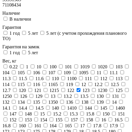
71108434
Наличие
В наличии
Гарантия
1 год
5 лет
5 лет (с учетом прохождения планового
ТО)
Гарантия на замок
1 год
5 лет
Вес, кг
0.22
1
10
100
101
1019
1020
103
104
105
106
107
109
1095
11
11.1
11.3
11.5
11.6
110
1100
111
112
113
114
115
116
1165
119
12
12.2
12.5
12.7
120
121
1215
122
123
1230
125
1250
126
129
13
13.2
13.5
130
131
132
134
135
1350
136
138
139
14
14.1
14.4
14.5
140
1410
144
145
1460
147
148
15
15.2
15.3
15.8
150
151
152
153
154
155
157
158
16
16.5
16.8
160
161
164
165
17
17.8
17.9
172
173
175
178
179
18
18.5
180