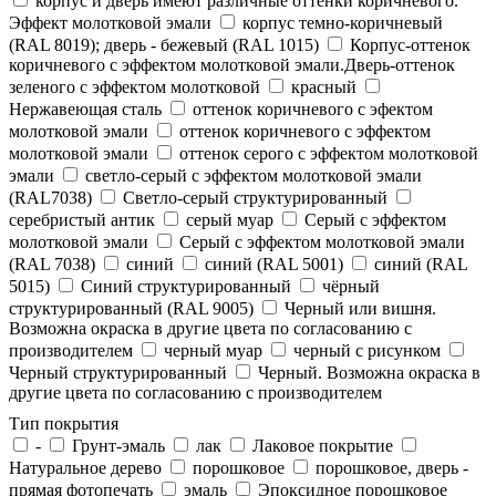
корпус и дверь имеют различные оттенки коричневого.
Эффект молотковой эмали
корпус темно-коричневый
(RAL 8019); дверь - бежевый (RAL 1015)
Корпус-оттенок
коричневого с эффектом молотковой эмали.Дверь-оттенок
зеленого с эффектом молотковой
красный
Нержавеющая сталь
оттенок коричневого с эфектом
молотковой эмали
оттенок коричневого с эффектом
молотковой эмали
оттенок серого с эффектом молотковой
эмали
светло-серый с эффектом молотковой эмали
(RAL7038)
Светло-серый структурированный
серебристый антик
серый муар
Серый с эффектом
молотковой эмали
Серый с эффектом молотковой эмали
(RAL 7038)
синий
синий (RAL 5001)
синий (RAL
5015)
Синий структурированный
чёрный
структурированный (RAL 9005)
Черный или вишня.
Возможна окраска в другие цвета по согласованию с
производителем
черный муар
черный с рисунком
Черный структурированный
Черный. Возможна окраска в
другие цвета по согласованию с производителем
Тип покрытия
-
Грунт-эмаль
лак
Лаковое покрытие
Натуральное дерево
порошковое
порошковое, дверь -
прямая фотопечать
эмаль
Эпоксидное порошковое