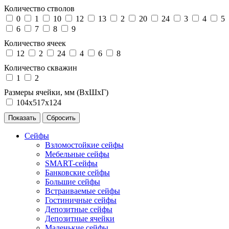
Количество стволов
0
1
10
12
13
2
20
24
3
4
5
6
7
8
9
Количество ячеек
12
2
24
4
6
8
Количество скважин
1
2
Размеры ячейки, мм (ВхШхГ)
104х517х124
Сейфы
Взломостойкие сейфы
Мебельные сейфы
SMART-сейфы
Банковские сейфы
Большие сейфы
Встраиваемые сейфы
Гостиничные сейфы
Депозитные сейфы
Депозитные ячейки
Маленькие сейфы