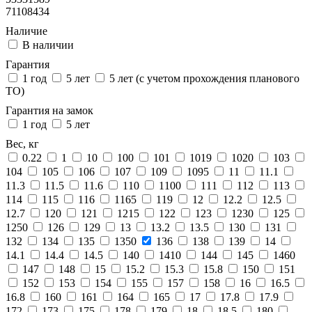
71108434
Наличие
В наличии
Гарантия
1 год
5 лет
5 лет (с учетом прохождения планового
ТО)
Гарантия на замок
1 год
5 лет
Вес, кг
0.22
1
10
100
101
1019
1020
103
104
105
106
107
109
1095
11
11.1
11.3
11.5
11.6
110
1100
111
112
113
114
115
116
1165
119
12
12.2
12.5
12.7
120
121
1215
122
123
1230
125
1250
126
129
13
13.2
13.5
130
131
132
134
135
1350
136
138
139
14
14.1
14.4
14.5
140
1410
144
145
1460
147
148
15
15.2
15.3
15.8
150
151
152
153
154
155
157
158
16
16.5
16.8
160
161
164
165
17
17.8
17.9
172
173
175
178
179
18
18.5
180