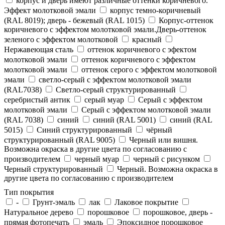
корпус и дверь имеют различные оттенки коричневого.
Эффект молотковой эмали
корпус темно-коричневый
(RAL 8019); дверь - бежевый (RAL 1015)
Корпус-оттенок
коричневого с эффектом молотковой эмали.Дверь-оттенок
зеленого с эффектом молотковой
красный
Нержавеющая сталь
оттенок коричневого с эфектом
молотковой эмали
оттенок коричневого с эффектом
молотковой эмали
оттенок серого с эффектом молотковой
эмали
светло-серый с эффектом молотковой эмали
(RAL7038)
Светло-серый структурированный
серебристый антик
серый муар
Серый с эффектом
молотковой эмали
Серый с эффектом молотковой эмали
(RAL 7038)
синий
синий (RAL 5001)
синий (RAL
5015)
Синий структурированный
чёрный
структурированный (RAL 9005)
Черный или вишня.
Возможна окраска в другие цвета по согласованию с
производителем
черный муар
черный с рисунком
Черный структурированный
Черный. Возможна окраска в
другие цвета по согласованию с производителем
Тип покрытия
-
Грунт-эмаль
лак
Лаковое покрытие
Натуральное дерево
порошковое
порошковое, дверь -
прямая фотопечать
эмаль
Эпоксидное порошковое