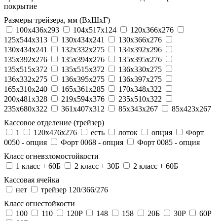
покрытие
Размеры трейзера, мм (ВхШхГ)
100x436x293
104х517х124
120x366x276
125x544x313
130x434x241
130х366х276
130х434х241
132x332x275
134x392x296
135x392x276
135x394x276
135x395x276
135x515x372
135х515х372
136x330x275
136x332x275
136x395x275
136x397x275
165x310x240
165x361x285
170x348x322
200x481x328
219x594x376
235x510x322
235x680x322
361x407x312
85x343x267
85x423x267
Кассовое отделение (трейзер)
1
120х476х276
есть
лоток
опция
Форт
0050 - опция
Форт 0068 - опция
Форт 0085 - опция
Класс огневзломостойкости
1 класс + 60Б
2 класс + 30Б
2 класс + 60Б
Кассовая ячейка
нет
трейзер 120/366/276
Класс огнестойкости
100
110
120P
148
158
20Б
30P
60P