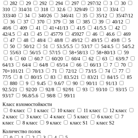
282
29
292
294
297
297/32
3
30
310
314/31
318
32.6
329/49
33
33/4
333/40
34
340/26
346/41
35
35/12
35/47/12
36
37
370
379
38
385
39
40/12
40/6
409
41
41+41/13
41/5
41/5.5
42
42/4.5
43
45
45779
45927
46
46.6
469
47
48
48/4
48/8
49/12
49/15
49/8
5
50
50/12
51
53.5/5.5
53/17
54/4.5
54/5.2
55/63
56/15
57/15
58+58/13
58+80/13
59
6
60
60.7
60/20
60/4
62
63
63/9.7
64/13
64/4
64/8
65/14
66
66/13
7
70
70+101/21
70/13
71
72/12
73/15
74
77
77/5
8
80/15
83
83.5/21
83/21
84/15
85
880
9
9.45
9.6/7
90
90/11
91/13
92.5/21
92/20
92/8
92/91
93
93/10
93/15
93/17
96.8/5.6
98/8
99/11
Класс взломостойкости
0 класс
1 класс
10 класс
11 класс
12 класс
2 класс
3 класс
4 класс
5 класс
6 класс
7
класс
8 класс
9 класс
класс S1
класс S2
Количество полок
0
1
2
3
4
5