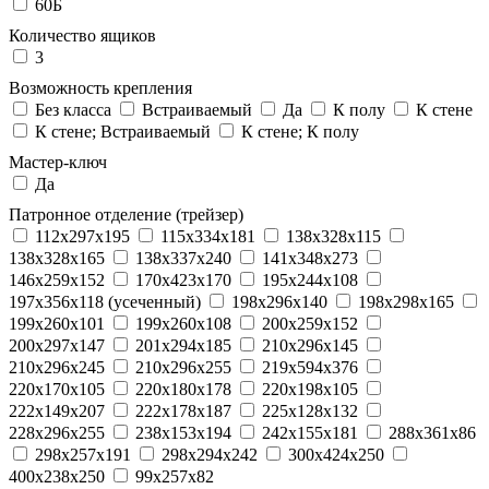
60Б
Количество ящиков
3
Возможность крепления
Без класса
Встраиваемый
Да
К полу
К стене
К стене; Встраиваемый
К стене; К полу
Мастер-ключ
Да
Патронное отделение (трейзер)
112x297x195
115x334x181
138x328x115
138x328x165
138x337x240
141x348x273
146x259x152
170x423x170
195x244x108
197x356x118 (усеченный)
198x296x140
198x298x165
199x260x101
199x260x108
200x259x152
200x297x147
201x294x185
210x296x145
210x296x245
210x296x255
219x594x376
220x170x105
220x180x178
220x198x105
222x149x207
222x178x187
225x128x132
228x296x255
238x153x194
242x155x181
288x361x86
298x257x191
298x294x242
300x424x250
400x238x250
99x257x82