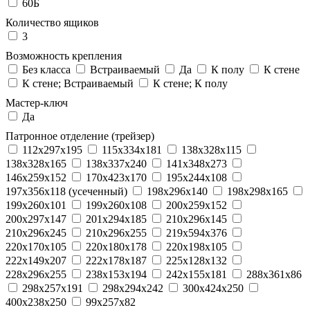
60Б
Количество ящиков
3
Возможность крепления
Без класса
Встраиваемый
Да
К полу
К стене
К стене; Встраиваемый
К стене; К полу
Мастер-ключ
Да
Патронное отделение (трейзер)
112x297x195
115x334x181
138x328x115
138x328x165
138x337x240
141x348x273
146x259x152
170x423x170
195x244x108
197x356x118 (усеченный)
198x296x140
198x298x165
199x260x101
199x260x108
200x259x152
200x297x147
201x294x185
210x296x145
210x296x245
210x296x255
219x594x376
220x170x105
220x180x178
220x198x105
222x149x207
222x178x187
225x128x132
228x296x255
238x153x194
242x155x181
288x361x86
298x257x191
298x294x242
300x424x250
400x238x250
99x257x82