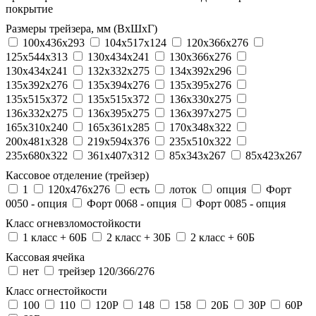
покрытие
Размеры трейзера, мм (ВхШхГ)
100x436x293
104х517х124
120x366x276
125x544x313
130x434x241
130х366х276
130х434х241
132x332x275
134x392x296
135x392x276
135x394x276
135x395x276
135x515x372
135х515х372
136x330x275
136x332x275
136x395x275
136x397x275
165x310x240
165x361x285
170x348x322
200x481x328
219x594x376
235x510x322
235x680x322
361x407x312
85x343x267
85x423x267
Кассовое отделение (трейзер)
1
120х476х276
есть
лоток
опция
Форт
0050 - опция
Форт 0068 - опция
Форт 0085 - опция
Класс огневзломостойкости
1 класс + 60Б
2 класс + 30Б
2 класс + 60Б
Кассовая ячейка
нет
трейзер 120/366/276
Класс огнестойкости
100
110
120P
148
158
20Б
30P
60P