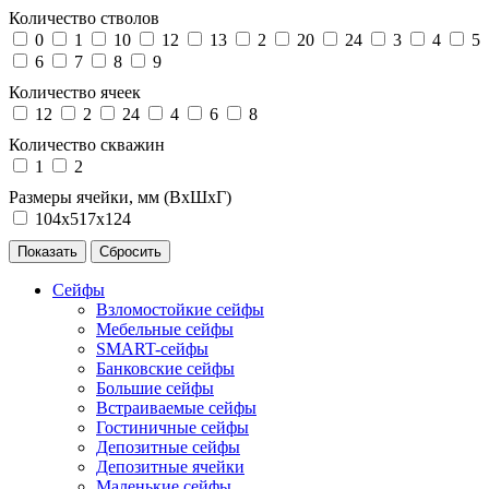
Количество стволов
0
1
10
12
13
2
20
24
3
4
5
6
7
8
9
Количество ячеек
12
2
24
4
6
8
Количество скважин
1
2
Размеры ячейки, мм (ВхШхГ)
104х517х124
Сейфы
Взломостойкие сейфы
Мебельные сейфы
SMART-сейфы
Банковские сейфы
Большие сейфы
Встраиваемые сейфы
Гостиничные сейфы
Депозитные сейфы
Депозитные ячейки
Маленькие сейфы