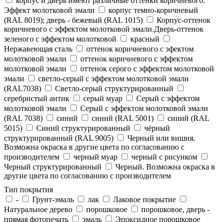
корпус и дверь имеют различные оттенки коричневого.
Эффект молотковой эмали
корпус темно-коричневый
(RAL 8019); дверь - бежевый (RAL 1015)
Корпус-оттенок
коричневого с эффектом молотковой эмали.Дверь-оттенок
зеленого с эффектом молотковой
красный
Нержавеющая сталь
оттенок коричневого с эфектом
молотковой эмали
оттенок коричневого с эффектом
молотковой эмали
оттенок серого с эффектом молотковой
эмали
светло-серый с эффектом молотковой эмали
(RAL7038)
Светло-серый структурированный
серебристый антик
серый муар
Серый с эффектом
молотковой эмали
Серый с эффектом молотковой эмали
(RAL 7038)
синий
синий (RAL 5001)
синий (RAL
5015)
Синий структурированный
чёрный
структурированный (RAL 9005)
Черный или вишня.
Возможна окраска в другие цвета по согласованию с
производителем
черный муар
черный с рисунком
Черный структурированный
Черный. Возможна окраска в
другие цвета по согласованию с производителем
Тип покрытия
-
Грунт-эмаль
лак
Лаковое покрытие
Натуральное дерево
порошковое
порошковое, дверь -
прямая фотопечать
эмаль
Эпоксидное порошковое