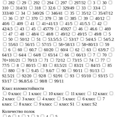
282
29
292
294
297
297/32
3
30
310
314/31
318
32.6
329/49
33
33/4
333/40
34
340/26
346/41
35
35/12
35/47/12
36
37
370
379
38
385
39
40/12
40/6
409
41
41+41/13
41/5
41/5.5
42
42/4.5
43
45
45779
45927
46
46.6
469
47
48
48/4
48/8
49/12
49/15
49/8
5
50
50/12
51
53.5/5.5
53/17
54/4.5
54/5.2
55/63
56/15
57/15
58+58/13
58+80/13
59
6
60
60.7
60/20
60/4
62
63
63/9.7
64/13
64/4
64/8
65/14
66
66/13
7
70
70+101/21
70/13
71
72/12
73/15
74
77
77/5
8
80/15
83
83.5/21
83/21
84/15
85
880
9
9.45
9.6/7
90
90/11
91/13
92.5/21
92/20
92/8
92/91
93
93/10
93/15
93/17
96.8/5.6
98/8
99/11
Класс взломостойкости
0 класс
1 класс
10 класс
11 класс
12 класс
2 класс
3 класс
4 класс
5 класс
6 класс
7
класс
8 класс
9 класс
класс S1
класс S2
Количество полок
0
1
2
3
4
5