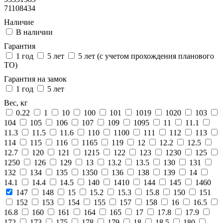
71108434
Наличие
В наличии
Гарантия
1 год
5 лет
5 лет (с учетом прохождения планового
ТО)
Гарантия на замок
1 год
5 лет
Вес, кг
0.22
1
10
100
101
1019
1020
103
104
105
106
107
109
1095
11
11.1
11.3
11.5
11.6
110
1100
111
112
113
114
115
116
1165
119
12
12.2
12.5
12.7
120
121
1215
122
123
1230
125
1250
126
129
13
13.2
13.5
130
131
132
134
135
1350
136
138
139
14
14.1
14.4
14.5
140
1410
144
145
1460
147
148
15
15.2
15.3
15.8
150
151
152
153
154
155
157
158
16
16.5
16.8
160
161
164
165
17
17.8
17.9
172
173
175
178
179
18
18.5
180