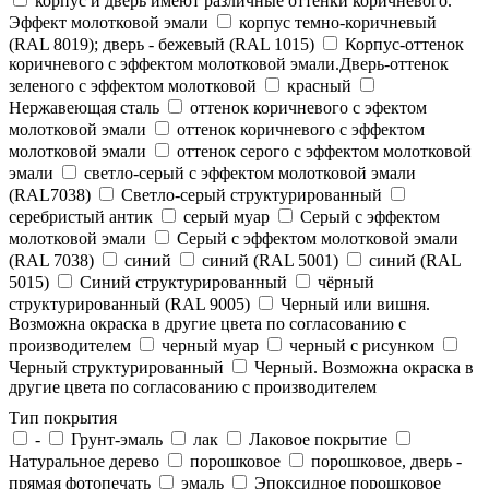
корпус и дверь имеют различные оттенки коричневого.
Эффект молотковой эмали
корпус темно-коричневый
(RAL 8019); дверь - бежевый (RAL 1015)
Корпус-оттенок
коричневого с эффектом молотковой эмали.Дверь-оттенок
зеленого с эффектом молотковой
красный
Нержавеющая сталь
оттенок коричневого с эфектом
молотковой эмали
оттенок коричневого с эффектом
молотковой эмали
оттенок серого с эффектом молотковой
эмали
светло-серый с эффектом молотковой эмали
(RAL7038)
Светло-серый структурированный
серебристый антик
серый муар
Серый с эффектом
молотковой эмали
Серый с эффектом молотковой эмали
(RAL 7038)
синий
синий (RAL 5001)
синий (RAL
5015)
Синий структурированный
чёрный
структурированный (RAL 9005)
Черный или вишня.
Возможна окраска в другие цвета по согласованию с
производителем
черный муар
черный с рисунком
Черный структурированный
Черный. Возможна окраска в
другие цвета по согласованию с производителем
Тип покрытия
-
Грунт-эмаль
лак
Лаковое покрытие
Натуральное дерево
порошковое
порошковое, дверь -
прямая фотопечать
эмаль
Эпоксидное порошковое