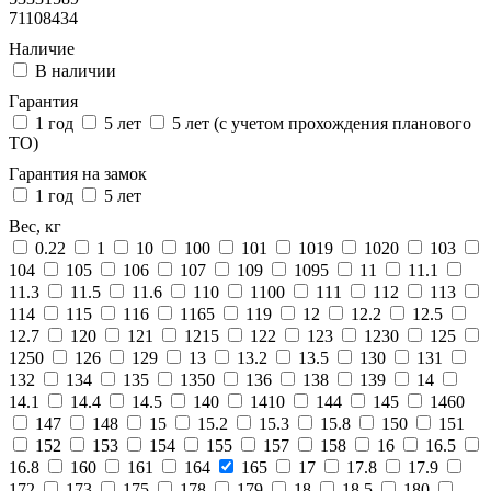
71108434
Наличие
В наличии
Гарантия
1 год
5 лет
5 лет (с учетом прохождения планового
ТО)
Гарантия на замок
1 год
5 лет
Вес, кг
0.22
1
10
100
101
1019
1020
103
104
105
106
107
109
1095
11
11.1
11.3
11.5
11.6
110
1100
111
112
113
114
115
116
1165
119
12
12.2
12.5
12.7
120
121
1215
122
123
1230
125
1250
126
129
13
13.2
13.5
130
131
132
134
135
1350
136
138
139
14
14.1
14.4
14.5
140
1410
144
145
1460
147
148
15
15.2
15.3
15.8
150
151
152
153
154
155
157
158
16
16.5
16.8
160
161
164
165
17
17.8
17.9
172
173
175
178
179
18
18.5
180