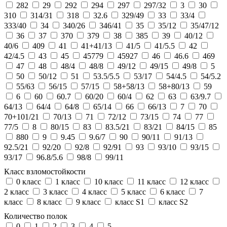
282
29
292
294
297
297/32
3
30
310
314/31
318
32.6
329/49
33
33/4
333/40
34
340/26
346/41
35
35/12
35/47/12
36
37
370
379
38
385
39
40/12
40/6
409
41
41+41/13
41/5
41/5.5
42
42/4.5
43
45
45779
45927
46
46.6
469
47
48
48/4
48/8
49/12
49/15
49/8
5
50
50/12
51
53.5/5.5
53/17
54/4.5
54/5.2
55/63
56/15
57/15
58+58/13
58+80/13
59
6
60
60.7
60/20
60/4
62
63
63/9.7
64/13
64/4
64/8
65/14
66
66/13
7
70
70+101/21
70/13
71
72/12
73/15
74
77
77/5
8
80/15
83
83.5/21
83/21
84/15
85
880
9
9.45
9.6/7
90
90/11
91/13
92.5/21
92/20
92/8
92/91
93
93/10
93/15
93/17
96.8/5.6
98/8
99/11
Класс взломостойкости
0 класс
1 класс
10 класс
11 класс
12 класс
2 класс
3 класс
4 класс
5 класс
6 класс
7
класс
8 класс
9 класс
класс S1
класс S2
Количество полок
0
1
2
3
4
5