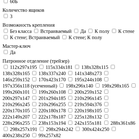
60Б
Количество ящиков
3
Возможность крепления
Без класса
Встраиваемый
Да
К полу
К стене
К стене; Встраиваемый
К стене; К полу
Мастер-ключ
Да
Патронное отделение (трейзер)
112x297x195
115x334x181
138x328x115
138x328x165
138x337x240
141x348x273
146x259x152
170x423x170
195x244x108
197x356x118 (усеченный)
198x296x140
198x298x165
199x260x101
199x260x108
200x259x152
200x297x147
201x294x185
210x296x145
210x296x245
210x296x255
219x594x376
220x170x105
220x180x178
220x198x105
222x149x207
222x178x187
225x128x132
228x296x255
238x153x194
242x155x181
288x361x86
298x257x191
298x294x242
300x424x250
400x238x250
99x257x82