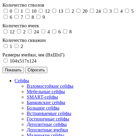
Количество стволов
0
1
10
12
13
2
20
24
3
4
5
6
7
8
9
Количество ячеек
12
2
24
4
6
8
Количество скважин
1
2
Размеры ячейки, мм (ВхШхГ)
104х517х124
Сейфы
Взломостойкие сейфы
Мебельные сейфы
SMART-сейфы
Банковские сейфы
Большие сейфы
Встраиваемые сейфы
Гостиничные сейфы
Депозитные сейфы
Депозитные ячейки
Маленькие сейфы