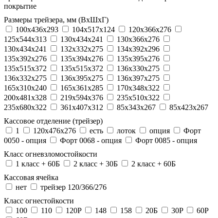
покрытие
Размеры трейзера, мм (ВхШхГ)
100x436x293
104х517х124
120x366x276
125x544x313
130x434x241
130х366х276
130х434х241
132x332x275
134x392x296
135x392x276
135x394x276
135x395x276
135x515x372
135х515х372
136x330x275
136x332x275
136x395x275
136x397x275
165x310x240
165x361x285
170x348x322
200x481x328
219x594x376
235x510x322
235x680x322
361x407x312
85x343x267
85x423x267
Кассовое отделение (трейзер)
1
120х476х276
есть
лоток
опция
Форт
0050 - опция
Форт 0068 - опция
Форт 0085 - опция
Класс огневзломостойкости
1 класс + 60Б
2 класс + 30Б
2 класс + 60Б
Кассовая ячейка
нет
трейзер 120/366/276
Класс огнестойкости
100
110
120P
148
158
20Б
30P
60P