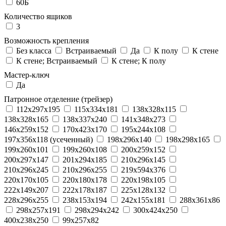
60Б
Количество ящиков
3
Возможность крепления
Без класса
Встраиваемый
Да
К полу
К стене
К стене; Встраиваемый
К стене; К полу
Мастер-ключ
Да
Патронное отделение (трейзер)
112x297x195
115x334x181
138x328x115
138x328x165
138x337x240
141x348x273
146x259x152
170x423x170
195x244x108
197x356x118 (усеченный)
198x296x140
198x298x165
199x260x101
199x260x108
200x259x152
200x297x147
201x294x185
210x296x145
210x296x245
210x296x255
219x594x376
220x170x105
220x180x178
220x198x105
222x149x207
222x178x187
225x128x132
228x296x255
238x153x194
242x155x181
288x361x86
298x257x191
298x294x242
300x424x250
400x238x250
99x257x82