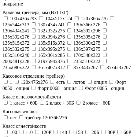
покрытие
Размеры трейзера, мм (ВхШхГ)
100x436x293
104х517х124
120x366x276
125x544x313
130x434x241
130х366х276
130х434х241
132x332x275
134x392x296
135x392x276
135x394x276
135x395x276
135x515x372
135х515х372
136x330x275
136x332x275
136x395x275
136x397x275
165x310x240
165x361x285
170x348x322
200x481x328
219x594x376
235x510x322
235x680x322
361x407x312
85x343x267
85x423x267
Кассовое отделение (трейзер)
1
120х476х276
есть
лоток
опция
Форт
0050 - опция
Форт 0068 - опция
Форт 0085 - опция
Класс огневзломостойкости
1 класс + 60Б
2 класс + 30Б
2 класс + 60Б
Кассовая ячейка
нет
трейзер 120/366/276
Класс огнестойкости
100
110
120P
148
158
20Б
30P
60P