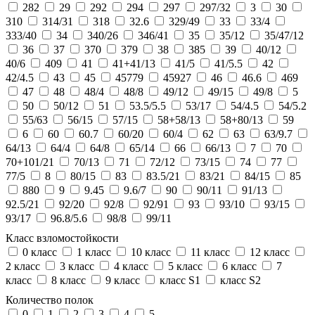
282
29
292
294
297
297/32
3
30
310
314/31
318
32.6
329/49
33
33/4
333/40
34
340/26
346/41
35
35/12
35/47/12
36
37
370
379
38
385
39
40/12
40/6
409
41
41+41/13
41/5
41/5.5
42
42/4.5
43
45
45779
45927
46
46.6
469
47
48
48/4
48/8
49/12
49/15
49/8
5
50
50/12
51
53.5/5.5
53/17
54/4.5
54/5.2
55/63
56/15
57/15
58+58/13
58+80/13
59
6
60
60.7
60/20
60/4
62
63
63/9.7
64/13
64/4
64/8
65/14
66
66/13
7
70
70+101/21
70/13
71
72/12
73/15
74
77
77/5
8
80/15
83
83.5/21
83/21
84/15
85
880
9
9.45
9.6/7
90
90/11
91/13
92.5/21
92/20
92/8
92/91
93
93/10
93/15
93/17
96.8/5.6
98/8
99/11
Класс взломостойкости
0 класс
1 класс
10 класс
11 класс
12 класс
2 класс
3 класс
4 класс
5 класс
6 класс
7
класс
8 класс
9 класс
класс S1
класс S2
Количество полок
0
1
2
3
4
5