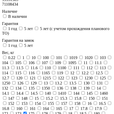
71108434
Наличие
В наличии
Гарантия
1 год
5 лет
5 лет (с учетом прохождения планового
ТО)
Гарантия на замок
1 год
5 лет
Вес, кг
0.22
1
10
100
101
1019
1020
103
104
105
106
107
109
1095
11
11.1
11.3
11.5
11.6
110
1100
111
112
113
114
115
116
1165
119
12
12.2
12.5
12.7
120
121
1215
122
123
1230
125
1250
126
129
13
13.2
13.5
130
131
132
134
135
1350
136
138
139
14
14.1
14.4
14.5
140
1410
144
145
1460
147
148
15
15.2
15.3
15.8
150
151
152
153
154
155
157
158
16
16.5
16.8
160
161
164
165
17
17.8
17.9
172
173
175
178
179
18
18.5
180