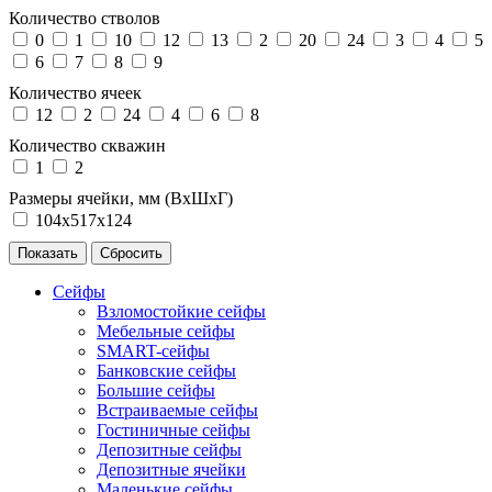
Количество стволов
0
1
10
12
13
2
20
24
3
4
5
6
7
8
9
Количество ячеек
12
2
24
4
6
8
Количество скважин
1
2
Размеры ячейки, мм (ВхШхГ)
104х517х124
Сейфы
Взломостойкие сейфы
Мебельные сейфы
SMART-сейфы
Банковские сейфы
Большие сейфы
Встраиваемые сейфы
Гостиничные сейфы
Депозитные сейфы
Депозитные ячейки
Маленькие сейфы