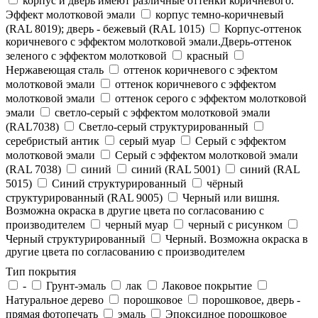
корпус и дверь имеют различные оттенки коричневого.
Эффект молотковой эмали
корпус темно-коричневый
(RAL 8019); дверь - бежевый (RAL 1015)
Корпус-оттенок
коричневого с эффектом молотковой эмали.Дверь-оттенок
зеленого с эффектом молотковой
красный
Нержавеющая сталь
оттенок коричневого с эфектом
молотковой эмали
оттенок коричневого с эффектом
молотковой эмали
оттенок серого с эффектом молотковой
эмали
светло-серый с эффектом молотковой эмали
(RAL7038)
Светло-серый структурированный
серебристый антик
серый муар
Серый с эффектом
молотковой эмали
Серый с эффектом молотковой эмали
(RAL 7038)
синий
синий (RAL 5001)
синий (RAL
5015)
Синий структурированный
чёрный
структурированный (RAL 9005)
Черный или вишня.
Возможна окраска в другие цвета по согласованию с
производителем
черный муар
черный с рисунком
Черный структурированный
Черный. Возможна окраска в
другие цвета по согласованию с производителем
Тип покрытия
-
Грунт-эмаль
лак
Лаковое покрытие
Натуральное дерево
порошковое
порошковое, дверь -
прямая фотопечать
эмаль
Эпоксидное порошковое