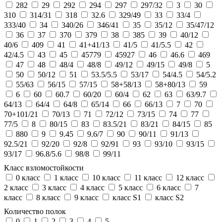
282
29
292
294
297
297/32
3
30
310
314/31
318
32.6
329/49
33
33/4
333/40
34
340/26
346/41
35
35/12
35/47/12
36
37
370
379
38
385
39
40/12
40/6
409
41
41+41/13
41/5
41/5.5
42
42/4.5
43
45
45779
45927
46
46.6
469
47
48
48/4
48/8
49/12
49/15
49/8
5
50
50/12
51
53.5/5.5
53/17
54/4.5
54/5.2
55/63
56/15
57/15
58+58/13
58+80/13
59
6
60
60.7
60/20
60/4
62
63
63/9.7
64/13
64/4
64/8
65/14
66
66/13
7
70
70+101/21
70/13
71
72/12
73/15
74
77
77/5
8
80/15
83
83.5/21
83/21
84/15
85
880
9
9.45
9.6/7
90
90/11
91/13
92.5/21
92/20
92/8
92/91
93
93/10
93/15
93/17
96.8/5.6
98/8
99/11
Класс взломостойкости
0 класс
1 класс
10 класс
11 класс
12 класс
2 класс
3 класс
4 класс
5 класс
6 класс
7
класс
8 класс
9 класс
класс S1
класс S2
Количество полок
0
1
2
3
4
5