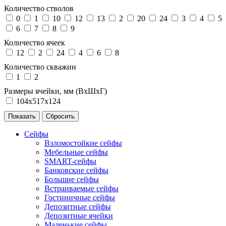
Количество стволов
0
1
10
12
13
2
20
24
3
4
5
6
7
8
9
Количество ячеек
12
2
24
4
6
8
Количество скважин
1
2
Размеры ячейки, мм (ВхШхГ)
104х517х124
Сейфы
Взломостойкие сейфы
Мебельные сейфы
SMART-сейфы
Банковские сейфы
Большие сейфы
Встраиваемые сейфы
Гостиничные сейфы
Депозитные сейфы
Депозитные ячейки
Маленькие сейфы