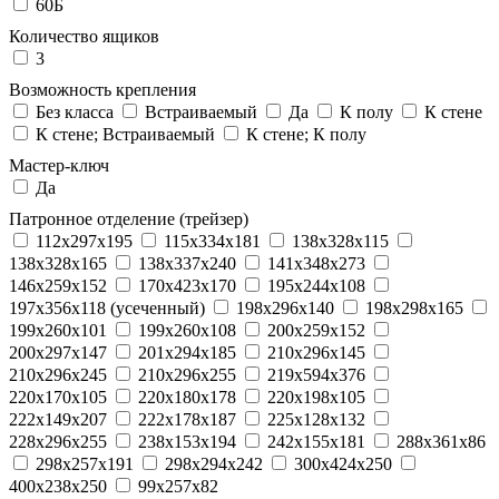
60Б
Количество ящиков
3
Возможность крепления
Без класса
Встраиваемый
Да
К полу
К стене
К стене; Встраиваемый
К стене; К полу
Мастер-ключ
Да
Патронное отделение (трейзер)
112x297x195
115x334x181
138x328x115
138x328x165
138x337x240
141x348x273
146x259x152
170x423x170
195x244x108
197x356x118 (усеченный)
198x296x140
198x298x165
199x260x101
199x260x108
200x259x152
200x297x147
201x294x185
210x296x145
210x296x245
210x296x255
219x594x376
220x170x105
220x180x178
220x198x105
222x149x207
222x178x187
225x128x132
228x296x255
238x153x194
242x155x181
288x361x86
298x257x191
298x294x242
300x424x250
400x238x250
99x257x82