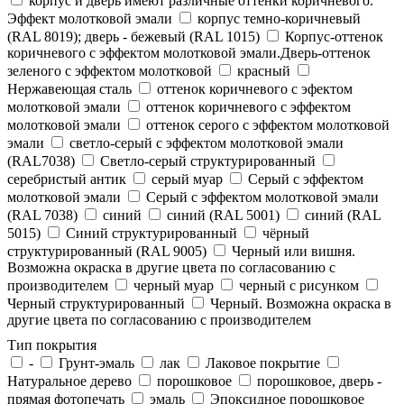
корпус и дверь имеют различные оттенки коричневого.
Эффект молотковой эмали
корпус темно-коричневый
(RAL 8019); дверь - бежевый (RAL 1015)
Корпус-оттенок
коричневого с эффектом молотковой эмали.Дверь-оттенок
зеленого с эффектом молотковой
красный
Нержавеющая сталь
оттенок коричневого с эфектом
молотковой эмали
оттенок коричневого с эффектом
молотковой эмали
оттенок серого с эффектом молотковой
эмали
светло-серый с эффектом молотковой эмали
(RAL7038)
Светло-серый структурированный
серебристый антик
серый муар
Серый с эффектом
молотковой эмали
Серый с эффектом молотковой эмали
(RAL 7038)
синий
синий (RAL 5001)
синий (RAL
5015)
Синий структурированный
чёрный
структурированный (RAL 9005)
Черный или вишня.
Возможна окраска в другие цвета по согласованию с
производителем
черный муар
черный с рисунком
Черный структурированный
Черный. Возможна окраска в
другие цвета по согласованию с производителем
Тип покрытия
-
Грунт-эмаль
лак
Лаковое покрытие
Натуральное дерево
порошковое
порошковое, дверь -
прямая фотопечать
эмаль
Эпоксидное порошковое