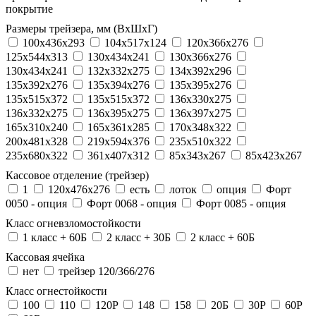
покрытие
Размеры трейзера, мм (ВхШхГ)
100x436x293
104х517х124
120x366x276
125x544x313
130x434x241
130х366х276
130х434х241
132x332x275
134x392x296
135x392x276
135x394x276
135x395x276
135x515x372
135х515х372
136x330x275
136x332x275
136x395x275
136x397x275
165x310x240
165x361x285
170x348x322
200x481x328
219x594x376
235x510x322
235x680x322
361x407x312
85x343x267
85x423x267
Кассовое отделение (трейзер)
1
120х476х276
есть
лоток
опция
Форт
0050 - опция
Форт 0068 - опция
Форт 0085 - опция
Класс огневзломостойкости
1 класс + 60Б
2 класс + 30Б
2 класс + 60Б
Кассовая ячейка
нет
трейзер 120/366/276
Класс огнестойкости
100
110
120P
148
158
20Б
30P
60P