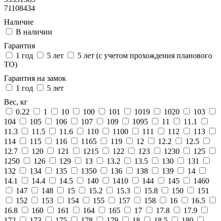
71108434
Наличие
В наличии
Гарантия
1 год
5 лет
5 лет (с учетом прохождения планового
ТО)
Гарантия на замок
1 год
5 лет
Вес, кг
0.22
1
10
100
101
1019
1020
103
104
105
106
107
109
1095
11
11.1
11.3
11.5
11.6
110
1100
111
112
113
114
115
116
1165
119
12
12.2
12.5
12.7
120
121
1215
122
123
1230
125
1250
126
129
13
13.2
13.5
130
131
132
134
135
1350
136
138
139
14
14.1
14.4
14.5
140
1410
144
145
1460
147
148
15
15.2
15.3
15.8
150
151
152
153
154
155
157
158
16
16.5
16.8
160
161
164
165
17
17.8
17.9
172
173
175
178
179
18
18.5
180