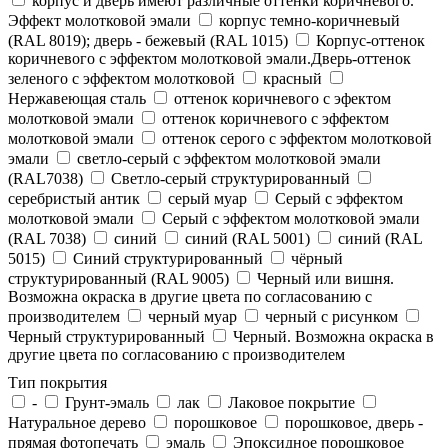
корпус и дверь имеют различные оттенки коричневого.
Эффект молотковой эмали
корпус темно-коричневый
(RAL 8019); дверь - бежевый (RAL 1015)
Корпус-оттенок
коричневого с эффектом молотковой эмали.Дверь-оттенок
зеленого с эффектом молотковой
красный
Нержавеющая сталь
оттенок коричневого с эфектом
молотковой эмали
оттенок коричневого с эффектом
молотковой эмали
оттенок серого с эффектом молотковой
эмали
светло-серый с эффектом молотковой эмали
(RAL7038)
Светло-серый структурированный
серебристый антик
серый муар
Серый с эффектом
молотковой эмали
Серый с эффектом молотковой эмали
(RAL 7038)
синий
синий (RAL 5001)
синий (RAL
5015)
Синий структурированный
чёрный
структурированный (RAL 9005)
Черный или вишня.
Возможна окраска в другие цвета по согласованию с
производителем
черный муар
черный с рисунком
Черный структурированный
Черный. Возможна окраска в
другие цвета по согласованию с производителем
Тип покрытия
-
Грунт-эмаль
лак
Лаковое покрытие
Натуральное дерево
порошковое
порошковое, дверь -
прямая фотопечать
эмаль
Эпоксидное порошковое