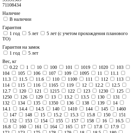
71108434
Наличие
В наличии
Гарантия
1 год
5 лет
5 лет (с учетом прохождения планового
ТО)
Гарантия на замок
1 год
5 лет
Вес, кг
0.22
1
10
100
101
1019
1020
103
104
105
106
107
109
1095
11
11.1
11.3
11.5
11.6
110
1100
111
112
113
114
115
116
1165
119
12
12.2
12.5
12.7
120
121
1215
122
123
1230
125
1250
126
129
13
13.2
13.5
130
131
132
134
135
1350
136
138
139
14
14.1
14.4
14.5
140
1410
144
145
1460
147
148
15
15.2
15.3
15.8
150
151
152
153
154
155
157
158
16
16.5
16.8
160
161
164
165
17
17.8
17.9
172
173
175
178
179
18
18.5
180