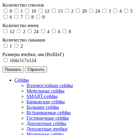
Количество стволов
0
1
10
12
13
2
20
24
3
4
5
6
7
8
9
Количество ячеек
12
2
24
4
6
8
Количество скважин
1
2
Размеры ячейки, мм (ВхШхГ)
104х517х124
Сейфы
Взломостойкие сейфы
Мебельные сейфы
SMART-сейфы
Банковские сейфы
Большие сейфы
Встраиваемые сейфы
Гостиничные сейфы
Депозитные сейфы
Депозитные ячейки
Маленькие сейфы