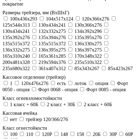
покрытие
Размеры трейзера, мм (ВхШхГ)
100x436x293
104х517х124
120x366x276
125x544x313
130x434x241
130х366х276
130х434х241
132x332x275
134x392x296
135x392x276
135x394x276
135x395x276
135x515x372
135х515х372
136x330x275
136x332x275
136x395x275
136x397x275
165x310x240
165x361x285
170x348x322
200x481x328
219x594x376
235x510x322
235x680x322
361x407x312
85x343x267
85x423x267
Кассовое отделение (трейзер)
1
120х476х276
есть
лоток
опция
Форт
0050 - опция
Форт 0068 - опция
Форт 0085 - опция
Класс огневзломостойкости
1 класс + 60Б
2 класс + 30Б
2 класс + 60Б
Кассовая ячейка
нет
трейзер 120/366/276
Класс огнестойкости
100
110
120P
148
158
20Б
30P
60P