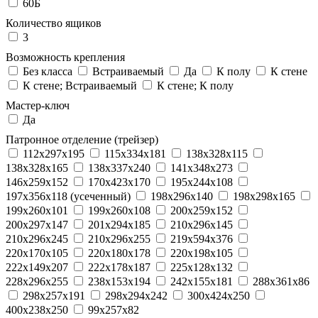
60Б
Количество ящиков
3
Возможность крепления
Без класса
Встраиваемый
Да
К полу
К стене
К стене; Встраиваемый
К стене; К полу
Мастер-ключ
Да
Патронное отделение (трейзер)
112x297x195
115x334x181
138x328x115
138x328x165
138x337x240
141x348x273
146x259x152
170x423x170
195x244x108
197x356x118 (усеченный)
198x296x140
198x298x165
199x260x101
199x260x108
200x259x152
200x297x147
201x294x185
210x296x145
210x296x245
210x296x255
219x594x376
220x170x105
220x180x178
220x198x105
222x149x207
222x178x187
225x128x132
228x296x255
238x153x194
242x155x181
288x361x86
298x257x191
298x294x242
300x424x250
400x238x250
99x257x82