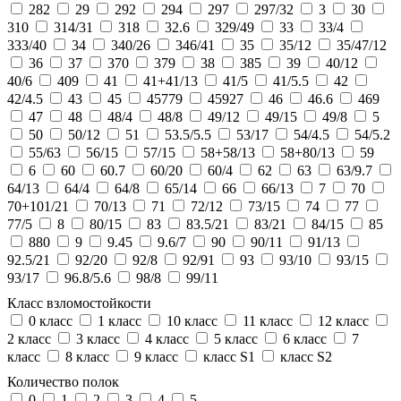
282
29
292
294
297
297/32
3
30
310
314/31
318
32.6
329/49
33
33/4
333/40
34
340/26
346/41
35
35/12
35/47/12
36
37
370
379
38
385
39
40/12
40/6
409
41
41+41/13
41/5
41/5.5
42
42/4.5
43
45
45779
45927
46
46.6
469
47
48
48/4
48/8
49/12
49/15
49/8
5
50
50/12
51
53.5/5.5
53/17
54/4.5
54/5.2
55/63
56/15
57/15
58+58/13
58+80/13
59
6
60
60.7
60/20
60/4
62
63
63/9.7
64/13
64/4
64/8
65/14
66
66/13
7
70
70+101/21
70/13
71
72/12
73/15
74
77
77/5
8
80/15
83
83.5/21
83/21
84/15
85
880
9
9.45
9.6/7
90
90/11
91/13
92.5/21
92/20
92/8
92/91
93
93/10
93/15
93/17
96.8/5.6
98/8
99/11
Класс взломостойкости
0 класс
1 класс
10 класс
11 класс
12 класс
2 класс
3 класс
4 класс
5 класс
6 класс
7
класс
8 класс
9 класс
класс S1
класс S2
Количество полок
0
1
2
3
4
5