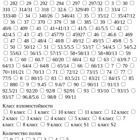
282
29
292
294
297
297/32
3
30
310
314/31
318
32.6
329/49
33
33/4
333/40
34
340/26
346/41
35
35/12
35/47/12
36
37
370
379
38
385
39
40/12
40/6
409
41
41+41/13
41/5
41/5.5
42
42/4.5
43
45
45779
45927
46
46.6
469
47
48
48/4
48/8
49/12
49/15
49/8
5
50
50/12
51
53.5/5.5
53/17
54/4.5
54/5.2
55/63
56/15
57/15
58+58/13
58+80/13
59
6
60
60.7
60/20
60/4
62
63
63/9.7
64/13
64/4
64/8
65/14
66
66/13
7
70
70+101/21
70/13
71
72/12
73/15
74
77
77/5
8
80/15
83
83.5/21
83/21
84/15
85
880
9
9.45
9.6/7
90
90/11
91/13
92.5/21
92/20
92/8
92/91
93
93/10
93/15
93/17
96.8/5.6
98/8
99/11
Класс взломостойкости
0 класс
1 класс
10 класс
11 класс
12 класс
2 класс
3 класс
4 класс
5 класс
6 класс
7
класс
8 класс
9 класс
класс S1
класс S2
Количество полок
0
1
2
3
4
5