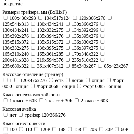
покрытие
Размеры трейзера, мм (ВхШхГ)
100x436x293
104х517х124
120x366x276
125x544x313
130x434x241
130х366х276
130х434х241
132x332x275
134x392x296
135x392x276
135x394x276
135x395x276
135x515x372
135х515х372
136x330x275
136x332x275
136x395x275
136x397x275
165x310x240
165x361x285
170x348x322
200x481x328
219x594x376
235x510x322
235x680x322
361x407x312
85x343x267
85x423x267
Кассовое отделение (трейзер)
1
120х476х276
есть
лоток
опция
Форт
0050 - опция
Форт 0068 - опция
Форт 0085 - опция
Класс огневзломостойкости
1 класс + 60Б
2 класс + 30Б
2 класс + 60Б
Кассовая ячейка
нет
трейзер 120/366/276
Класс огнестойкости
100
110
120P
148
158
20Б
30P
60P