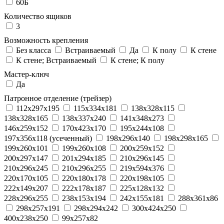
60Б
Количество ящиков
3
Возможность крепления
Без класса
Встраиваемый
Да
К полу
К стене
К стене; Встраиваемый
К стене; К полу
Мастер-ключ
Да
Патронное отделение (трейзер)
112x297x195
115x334x181
138x328x115
138x328x165
138x337x240
141x348x273
146x259x152
170x423x170
195x244x108
197x356x118 (усеченный)
198x296x140
198x298x165
199x260x101
199x260x108
200x259x152
200x297x147
201x294x185
210x296x145
210x296x245
210x296x255
219x594x376
220x170x105
220x180x178
220x198x105
222x149x207
222x178x187
225x128x132
228x296x255
238x153x194
242x155x181
288x361x86
298x257x191
298x294x242
300x424x250
400x238x250
99x257x82