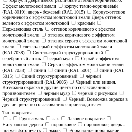
корпус и дверь имеют различные оттенки коричневого.
Эффект молотковой эмали
корпус темно-коричневый
(RAL 8019); дверь - бежевый (RAL 1015)
Корпус-оттенок
коричневого с эффектом молотковой эмали.Дверь-оттенок
зеленого с эффектом молотковой
красный
Нержавеющая сталь
оттенок коричневого с эфектом
молотковой эмали
оттенок коричневого с эффектом
молотковой эмали
оттенок серого с эффектом молотковой
эмали
светло-серый с эффектом молотковой эмали
(RAL7038)
Светло-серый структурированный
серебристый антик
серый муар
Серый с эффектом
молотковой эмали
Серый с эффектом молотковой эмали
(RAL 7038)
синий
синий (RAL 5001)
синий (RAL
5015)
Синий структурированный
чёрный
структурированный (RAL 9005)
Черный или вишня.
Возможна окраска в другие цвета по согласованию с
производителем
черный муар
черный с рисунком
Черный структурированный
Черный. Возможна окраска в
другие цвета по согласованию с производителем
Тип покрытия
-
Грунт-эмаль
лак
Лаковое покрытие
Натуральное дерево
порошковое
порошковое, дверь -
прямая фотопечать
эмаль
Эпоксидное порошковое