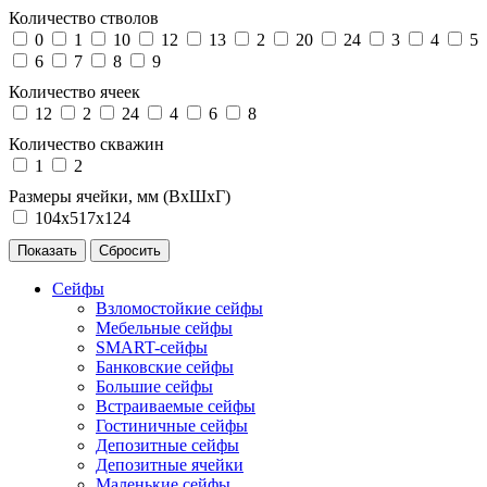
Количество стволов
0
1
10
12
13
2
20
24
3
4
5
6
7
8
9
Количество ячеек
12
2
24
4
6
8
Количество скважин
1
2
Размеры ячейки, мм (ВхШхГ)
104х517х124
Сейфы
Взломостойкие сейфы
Мебельные сейфы
SMART-сейфы
Банковские сейфы
Большие сейфы
Встраиваемые сейфы
Гостиничные сейфы
Депозитные сейфы
Депозитные ячейки
Маленькие сейфы