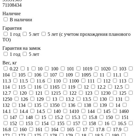
71108434
Наличие
В наличии
Гарантия
1 год
5 лет
5 лет (с учетом прохождения планового
ТО)
Гарантия на замок
1 год
5 лет
Вес, кг
0.22
1
10
100
101
1019
1020
103
104
105
106
107
109
1095
11
11.1
11.3
11.5
11.6
110
1100
111
112
113
114
115
116
1165
119
12
12.2
12.5
12.7
120
121
1215
122
123
1230
125
1250
126
129
13
13.2
13.5
130
131
132
134
135
1350
136
138
139
14
14.1
14.4
14.5
140
1410
144
145
1460
147
148
15
15.2
15.3
15.8
150
151
152
153
154
155
157
158
16
16.5
16.8
160
161
164
165
17
17.8
17.9
172
173
175
178
179
18
18.5
180