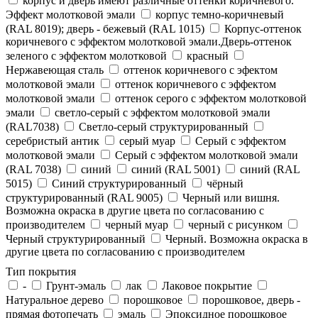
корпус и дверь имеют различные оттенки коричневого.
Эффект молотковой эмали
корпус темно-коричневый
(RAL 8019); дверь - бежевый (RAL 1015)
Корпус-оттенок
коричневого с эффектом молотковой эмали.Дверь-оттенок
зеленого с эффектом молотковой
красный
Нержавеющая сталь
оттенок коричневого с эфектом
молотковой эмали
оттенок коричневого с эффектом
молотковой эмали
оттенок серого с эффектом молотковой
эмали
светло-серый с эффектом молотковой эмали
(RAL7038)
Светло-серый структурированный
серебристый антик
серый муар
Серый с эффектом
молотковой эмали
Серый с эффектом молотковой эмали
(RAL 7038)
синий
синий (RAL 5001)
синий (RAL
5015)
Синий структурированный
чёрный
структурированный (RAL 9005)
Черный или вишня.
Возможна окраска в другие цвета по согласованию с
производителем
черный муар
черный с рисунком
Черный структурированный
Черный. Возможна окраска в
другие цвета по согласованию с производителем
Тип покрытия
-
Грунт-эмаль
лак
Лаковое покрытие
Натуральное дерево
порошковое
порошковое, дверь -
прямая фотопечать
эмаль
Эпоксидное порошковое