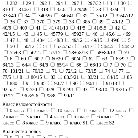
282
29
292
294
297
297/32
3
30
310
314/31
318
32.6
329/49
33
33/4
333/40
34
340/26
346/41
35
35/12
35/47/12
36
37
370
379
38
385
39
40/12
40/6
409
41
41+41/13
41/5
41/5.5
42
42/4.5
43
45
45779
45927
46
46.6
469
47
48
48/4
48/8
49/12
49/15
49/8
5
50
50/12
51
53.5/5.5
53/17
54/4.5
54/5.2
55/63
56/15
57/15
58+58/13
58+80/13
59
6
60
60.7
60/20
60/4
62
63
63/9.7
64/13
64/4
64/8
65/14
66
66/13
7
70
70+101/21
70/13
71
72/12
73/15
74
77
77/5
8
80/15
83
83.5/21
83/21
84/15
85
880
9
9.45
9.6/7
90
90/11
91/13
92.5/21
92/20
92/8
92/91
93
93/10
93/15
93/17
96.8/5.6
98/8
99/11
Класс взломостойкости
0 класс
1 класс
10 класс
11 класс
12 класс
2 класс
3 класс
4 класс
5 класс
6 класс
7
класс
8 класс
9 класс
класс S1
класс S2
Количество полок
0
1
2
3
4
5