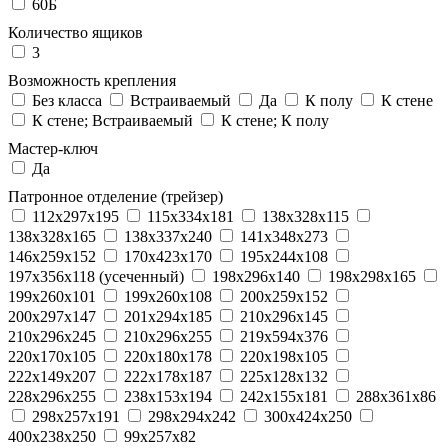
60Б
Количество ящиков
3
Возможность крепления
Без класса
Встраиваемый
Да
К полу
К стене
К стене; Встраиваемый
К стене; К полу
Мастер-ключ
Да
Патронное отделение (трейзер)
112x297x195
115x334x181
138x328x115
138x328x165
138x337x240
141x348x273
146x259x152
170x423x170
195x244x108
197x356x118 (усеченный)
198x296x140
198x298x165
199x260x101
199x260x108
200x259x152
200x297x147
201x294x185
210x296x145
210x296x245
210x296x255
219x594x376
220x170x105
220x180x178
220x198x105
222x149x207
222x178x187
225x128x132
228x296x255
238x153x194
242x155x181
288x361x86
298x257x191
298x294x242
300x424x250
400x238x250
99x257x82