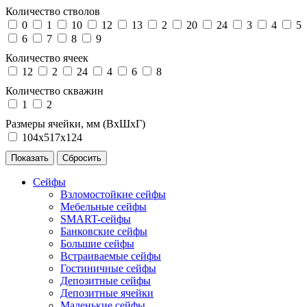
Количество стволов
0
1
10
12
13
2
20
24
3
4
5
6
7
8
9
Количество ячеек
12
2
24
4
6
8
Количество скважин
1
2
Размеры ячейки, мм (ВхШхГ)
104х517х124
Сейфы
Взломостойкие сейфы
Мебельные сейфы
SMART-сейфы
Банковские сейфы
Большие сейфы
Встраиваемые сейфы
Гостиничные сейфы
Депозитные сейфы
Депозитные ячейки
Маленькие сейфы