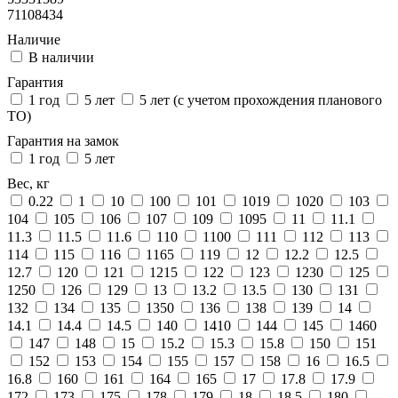
71108434
Наличие
В наличии
Гарантия
1 год
5 лет
5 лет (с учетом прохождения планового
ТО)
Гарантия на замок
1 год
5 лет
Вес, кг
0.22
1
10
100
101
1019
1020
103
104
105
106
107
109
1095
11
11.1
11.3
11.5
11.6
110
1100
111
112
113
114
115
116
1165
119
12
12.2
12.5
12.7
120
121
1215
122
123
1230
125
1250
126
129
13
13.2
13.5
130
131
132
134
135
1350
136
138
139
14
14.1
14.4
14.5
140
1410
144
145
1460
147
148
15
15.2
15.3
15.8
150
151
152
153
154
155
157
158
16
16.5
16.8
160
161
164
165
17
17.8
17.9
172
173
175
178
179
18
18.5
180