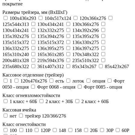
покрытие
Размеры трейзера, мм (ВхШхГ)
100x436x293
104х517х124
120x366x276
125x544x313
130x434x241
130х366х276
130х434х241
132x332x275
134x392x296
135x392x276
135x394x276
135x395x276
135x515x372
135х515х372
136x330x275
136x332x275
136x395x275
136x397x275
165x310x240
165x361x285
170x348x322
200x481x328
219x594x376
235x510x322
235x680x322
361x407x312
85x343x267
85x423x267
Кассовое отделение (трейзер)
1
120х476х276
есть
лоток
опция
Форт
0050 - опция
Форт 0068 - опция
Форт 0085 - опция
Класс огневзломостойкости
1 класс + 60Б
2 класс + 30Б
2 класс + 60Б
Кассовая ячейка
нет
трейзер 120/366/276
Класс огнестойкости
100
110
120P
148
158
20Б
30P
60P