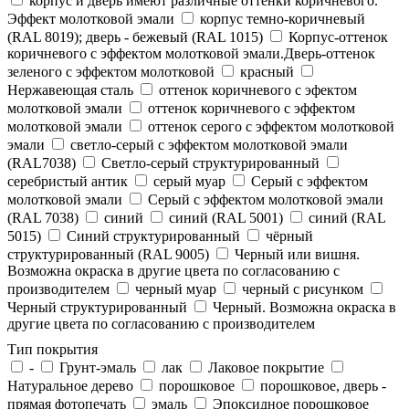
корпус и дверь имеют различные оттенки коричневого.
Эффект молотковой эмали
корпус темно-коричневый
(RAL 8019); дверь - бежевый (RAL 1015)
Корпус-оттенок
коричневого с эффектом молотковой эмали.Дверь-оттенок
зеленого с эффектом молотковой
красный
Нержавеющая сталь
оттенок коричневого с эфектом
молотковой эмали
оттенок коричневого с эффектом
молотковой эмали
оттенок серого с эффектом молотковой
эмали
светло-серый с эффектом молотковой эмали
(RAL7038)
Светло-серый структурированный
серебристый антик
серый муар
Серый с эффектом
молотковой эмали
Серый с эффектом молотковой эмали
(RAL 7038)
синий
синий (RAL 5001)
синий (RAL
5015)
Синий структурированный
чёрный
структурированный (RAL 9005)
Черный или вишня.
Возможна окраска в другие цвета по согласованию с
производителем
черный муар
черный с рисунком
Черный структурированный
Черный. Возможна окраска в
другие цвета по согласованию с производителем
Тип покрытия
-
Грунт-эмаль
лак
Лаковое покрытие
Натуральное дерево
порошковое
порошковое, дверь -
прямая фотопечать
эмаль
Эпоксидное порошковое