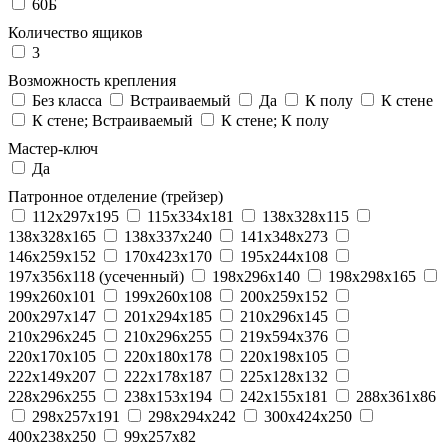
60Б
Количество ящиков
3
Возможность крепления
Без класса
Встраиваемый
Да
К полу
К стене
К стене; Встраиваемый
К стене; К полу
Мастер-ключ
Да
Патронное отделение (трейзер)
112x297x195
115x334x181
138x328x115
138x328x165
138x337x240
141x348x273
146x259x152
170x423x170
195x244x108
197x356x118 (усеченный)
198x296x140
198x298x165
199x260x101
199x260x108
200x259x152
200x297x147
201x294x185
210x296x145
210x296x245
210x296x255
219x594x376
220x170x105
220x180x178
220x198x105
222x149x207
222x178x187
225x128x132
228x296x255
238x153x194
242x155x181
288x361x86
298x257x191
298x294x242
300x424x250
400x238x250
99x257x82