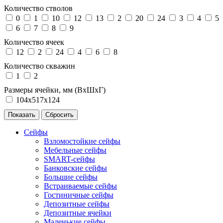
Количество стволов
0
1
10
12
13
2
20
24
3
4
5
6
7
8
9
Количество ячеек
12
2
24
4
6
8
Количество скважин
1
2
Размеры ячейки, мм (ВхШхГ)
104х517х124
Сейфы
Взломостойкие сейфы
Мебельные сейфы
SMART-сейфы
Банковские сейфы
Большие сейфы
Встраиваемые сейфы
Гостиничные сейфы
Депозитные сейфы
Депозитные ячейки
Маленькие сейфы