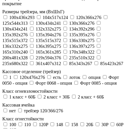
покрытие
Размеры трейзера, мм (ВхШхГ)
100x436x293
104х517х124
120x366x276
125x544x313
130x434x241
130х366х276
130х434х241
132x332x275
134x392x296
135x392x276
135x394x276
135x395x276
135x515x372
135х515х372
136x330x275
136x332x275
136x395x275
136x397x275
165x310x240
165x361x285
170x348x322
200x481x328
219x594x376
235x510x322
235x680x322
361x407x312
85x343x267
85x423x267
Кассовое отделение (трейзер)
1
120х476х276
есть
лоток
опция
Форт
0050 - опция
Форт 0068 - опция
Форт 0085 - опция
Класс огневзломостойкости
1 класс + 60Б
2 класс + 30Б
2 класс + 60Б
Кассовая ячейка
нет
трейзер 120/366/276
Класс огнестойкости
100
110
120P
148
158
20Б
30P
60P