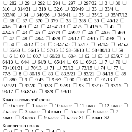
282
29
292
294
297
297/32
3
30
310
314/31
318
32.6
329/49
33
33/4
333/40
34
340/26
346/41
35
35/12
35/47/12
36
37
370
379
38
385
39
40/12
40/6
409
41
41+41/13
41/5
41/5.5
42
42/4.5
43
45
45779
45927
46
46.6
469
47
48
48/4
48/8
49/12
49/15
49/8
5
50
50/12
51
53.5/5.5
53/17
54/4.5
54/5.2
55/63
56/15
57/15
58+58/13
58+80/13
59
6
60
60.7
60/20
60/4
62
63
63/9.7
64/13
64/4
64/8
65/14
66
66/13
7
70
70+101/21
70/13
71
72/12
73/15
74
77
77/5
8
80/15
83
83.5/21
83/21
84/15
85
880
9
9.45
9.6/7
90
90/11
91/13
92.5/21
92/20
92/8
92/91
93
93/10
93/15
93/17
96.8/5.6
98/8
99/11
Класс взломостойкости
0 класс
1 класс
10 класс
11 класс
12 класс
2 класс
3 класс
4 класс
5 класс
6 класс
7
класс
8 класс
9 класс
класс S1
класс S2
Количество полок
0
1
2
3
4
5