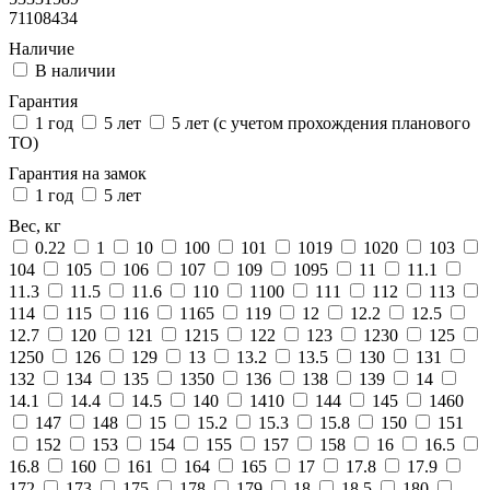
71108434
Наличие
В наличии
Гарантия
1 год
5 лет
5 лет (с учетом прохождения планового
ТО)
Гарантия на замок
1 год
5 лет
Вес, кг
0.22
1
10
100
101
1019
1020
103
104
105
106
107
109
1095
11
11.1
11.3
11.5
11.6
110
1100
111
112
113
114
115
116
1165
119
12
12.2
12.5
12.7
120
121
1215
122
123
1230
125
1250
126
129
13
13.2
13.5
130
131
132
134
135
1350
136
138
139
14
14.1
14.4
14.5
140
1410
144
145
1460
147
148
15
15.2
15.3
15.8
150
151
152
153
154
155
157
158
16
16.5
16.8
160
161
164
165
17
17.8
17.9
172
173
175
178
179
18
18.5
180