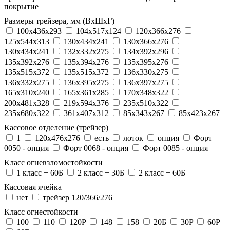
покрытие
Размеры трейзера, мм (ВхШхГ)
100x436x293
104х517х124
120x366x276
125x544x313
130x434x241
130х366х276
130х434х241
132x332x275
134x392x296
135x392x276
135x394x276
135x395x276
135x515x372
135х515х372
136x330x275
136x332x275
136x395x275
136x397x275
165x310x240
165x361x285
170x348x322
200x481x328
219x594x376
235x510x322
235x680x322
361x407x312
85x343x267
85x423x267
Кассовое отделение (трейзер)
1
120х476х276
есть
лоток
опция
Форт
0050 - опция
Форт 0068 - опция
Форт 0085 - опция
Класс огневзломостойкости
1 класс + 60Б
2 класс + 30Б
2 класс + 60Б
Кассовая ячейка
нет
трейзер 120/366/276
Класс огнестойкости
100
110
120P
148
158
20Б
30P
60P