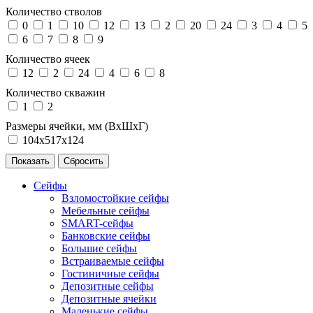
Количество стволов
0
1
10
12
13
2
20
24
3
4
5
6
7
8
9
Количество ячеек
12
2
24
4
6
8
Количество скважин
1
2
Размеры ячейки, мм (ВхШхГ)
104х517х124
Сейфы
Взломостойкие сейфы
Мебельные сейфы
SMART-сейфы
Банковские сейфы
Большие сейфы
Встраиваемые сейфы
Гостиничные сейфы
Депозитные сейфы
Депозитные ячейки
Маленькие сейфы