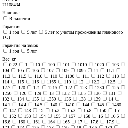
71108434
Наличие
В наличии
Гарантия
1 год
5 лет
5 лет (с учетом прохождения планового
ТО)
Гарантия на замок
1 год
5 лет
Вес, кг
0.22
1
10
100
101
1019
1020
103
104
105
106
107
109
1095
11
11.1
11.3
11.5
11.6
110
1100
111
112
113
114
115
116
1165
119
12
12.2
12.5
12.7
120
121
1215
122
123
1230
125
1250
126
129
13
13.2
13.5
130
131
132
134
135
1350
136
138
139
14
14.1
14.4
14.5
140
1410
144
145
1460
147
148
15
15.2
15.3
15.8
150
151
152
153
154
155
157
158
16
16.5
16.8
160
161
164
165
17
17.8
17.9
172
173
175
178
179
18
18.5
180