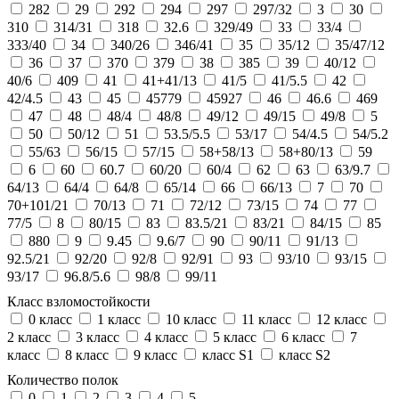
282
29
292
294
297
297/32
3
30
310
314/31
318
32.6
329/49
33
33/4
333/40
34
340/26
346/41
35
35/12
35/47/12
36
37
370
379
38
385
39
40/12
40/6
409
41
41+41/13
41/5
41/5.5
42
42/4.5
43
45
45779
45927
46
46.6
469
47
48
48/4
48/8
49/12
49/15
49/8
5
50
50/12
51
53.5/5.5
53/17
54/4.5
54/5.2
55/63
56/15
57/15
58+58/13
58+80/13
59
6
60
60.7
60/20
60/4
62
63
63/9.7
64/13
64/4
64/8
65/14
66
66/13
7
70
70+101/21
70/13
71
72/12
73/15
74
77
77/5
8
80/15
83
83.5/21
83/21
84/15
85
880
9
9.45
9.6/7
90
90/11
91/13
92.5/21
92/20
92/8
92/91
93
93/10
93/15
93/17
96.8/5.6
98/8
99/11
Класс взломостойкости
0 класс
1 класс
10 класс
11 класс
12 класс
2 класс
3 класс
4 класс
5 класс
6 класс
7
класс
8 класс
9 класс
класс S1
класс S2
Количество полок
0
1
2
3
4
5