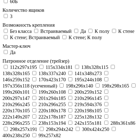
60Б
Количество ящиков
3
Возможность крепления
Без класса
Встраиваемый
Да
К полу
К стене
К стене; Встраиваемый
К стене; К полу
Мастер-ключ
Да
Патронное отделение (трейзер)
112x297x195
115x334x181
138x328x115
138x328x165
138x337x240
141x348x273
146x259x152
170x423x170
195x244x108
197x356x118 (усеченный)
198x296x140
198x298x165
199x260x101
199x260x108
200x259x152
200x297x147
201x294x185
210x296x145
210x296x245
210x296x255
219x594x376
220x170x105
220x180x178
220x198x105
222x149x207
222x178x187
225x128x132
228x296x255
238x153x194
242x155x181
288x361x86
298x257x191
298x294x242
300x424x250
400x238x250
99x257x82