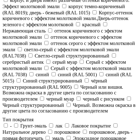
корпус и дверь имеют различные оттенки коричневого.
Эффект молотковой эмали
корпус темно-коричневый
(RAL 8019); дверь - бежевый (RAL 1015)
Корпус-оттенок
коричневого с эффектом молотковой эмали.Дверь-оттенок
зеленого с эффектом молотковой
красный
Нержавеющая сталь
оттенок коричневого с эфектом
молотковой эмали
оттенок коричневого с эффектом
молотковой эмали
оттенок серого с эффектом молотковой
эмали
светло-серый с эффектом молотковой эмали
(RAL7038)
Светло-серый структурированный
серебристый антик
серый муар
Серый с эффектом
молотковой эмали
Серый с эффектом молотковой эмали
(RAL 7038)
синий
синий (RAL 5001)
синий (RAL
5015)
Синий структурированный
чёрный
структурированный (RAL 9005)
Черный или вишня.
Возможна окраска в другие цвета по согласованию с
производителем
черный муар
черный с рисунком
Черный структурированный
Черный. Возможна окраска в
другие цвета по согласованию с производителем
Тип покрытия
-
Грунт-эмаль
лак
Лаковое покрытие
Натуральное дерево
порошковое
порошковое, дверь -
прямая фотопечать
эмаль
Эпоксидное порошковое