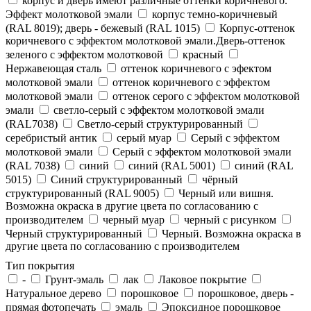
корпус и дверь имеют различные оттенки коричневого.
Эффект молотковой эмали
корпус темно-коричневый
(RAL 8019); дверь - бежевый (RAL 1015)
Корпус-оттенок
коричневого с эффектом молотковой эмали.Дверь-оттенок
зеленого с эффектом молотковой
красный
Нержавеющая сталь
оттенок коричневого с эфектом
молотковой эмали
оттенок коричневого с эффектом
молотковой эмали
оттенок серого с эффектом молотковой
эмали
светло-серый с эффектом молотковой эмали
(RAL7038)
Светло-серый структурированный
серебристый антик
серый муар
Серый с эффектом
молотковой эмали
Серый с эффектом молотковой эмали
(RAL 7038)
синий
синий (RAL 5001)
синий (RAL
5015)
Синий структурированный
чёрный
структурированный (RAL 9005)
Черный или вишня.
Возможна окраска в другие цвета по согласованию с
производителем
черный муар
черный с рисунком
Черный структурированный
Черный. Возможна окраска в
другие цвета по согласованию с производителем
Тип покрытия
-
Грунт-эмаль
лак
Лаковое покрытие
Натуральное дерево
порошковое
порошковое, дверь -
прямая фотопечать
эмаль
Эпоксидное порошковое