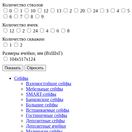
Количество стволов
0
1
10
12
13
2
20
24
3
4
5
6
7
8
9
Количество ячеек
12
2
24
4
6
8
Количество скважин
1
2
Размеры ячейки, мм (ВхШхГ)
104х517х124
Сейфы
Взломостойкие сейфы
Мебельные сейфы
SMART-сейфы
Банковские сейфы
Большие сейфы
Встраиваемые сейфы
Гостиничные сейфы
Депозитные сейфы
Депозитные ячейки
Маленькие сейфы