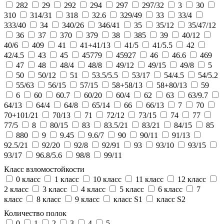
282
29
292
294
297
297/32
3
30
310
314/31
318
32.6
329/49
33
33/4
333/40
34
340/26
346/41
35
35/12
35/47/12
36
37
370
379
38
385
39
40/12
40/6
409
41
41+41/13
41/5
41/5.5
42
42/4.5
43
45
45779
45927
46
46.6
469
47
48
48/4
48/8
49/12
49/15
49/8
5
50
50/12
51
53.5/5.5
53/17
54/4.5
54/5.2
55/63
56/15
57/15
58+58/13
58+80/13
59
6
60
60.7
60/20
60/4
62
63
63/9.7
64/13
64/4
64/8
65/14
66
66/13
7
70
70+101/21
70/13
71
72/12
73/15
74
77
77/5
8
80/15
83
83.5/21
83/21
84/15
85
880
9
9.45
9.6/7
90
90/11
91/13
92.5/21
92/20
92/8
92/91
93
93/10
93/15
93/17
96.8/5.6
98/8
99/11
Класс взломостойкости
0 класс
1 класс
10 класс
11 класс
12 класс
2 класс
3 класс
4 класс
5 класс
6 класс
7
класс
8 класс
9 класс
класс S1
класс S2
Количество полок
0
1
2
3
4
5