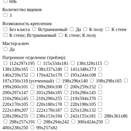
60Б
Количество ящиков
3
Возможность крепления
Без класса
Встраиваемый
Да
К полу
К стене
К стене; Встраиваемый
К стене; К полу
Мастер-ключ
Да
Патронное отделение (трейзер)
112x297x195
115x334x181
138x328x115
138x328x165
138x337x240
141x348x273
146x259x152
170x423x170
195x244x108
197x356x118 (усеченный)
198x296x140
198x298x165
199x260x101
199x260x108
200x259x152
200x297x147
201x294x185
210x296x145
210x296x245
210x296x255
219x594x376
220x170x105
220x180x178
220x198x105
222x149x207
222x178x187
225x128x132
228x296x255
238x153x194
242x155x181
288x361x86
298x257x191
298x294x242
300x424x250
400x238x250
99x257x82