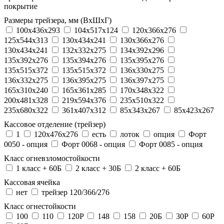
покрытие
Размеры трейзера, мм (ВхШхГ)
100x436x293
104х517х124
120x366x276
125x544x313
130x434x241
130х366х276
130х434х241
132x332x275
134x392x296
135x392x276
135x394x276
135x395x276
135x515x372
135х515х372
136x330x275
136x332x275
136x395x275
136x397x275
165x310x240
165x361x285
170x348x322
200x481x328
219x594x376
235x510x322
235x680x322
361x407x312
85x343x267
85x423x267
Кассовое отделение (трейзер)
1
120х476х276
есть
лоток
опция
Форт
0050 - опция
Форт 0068 - опция
Форт 0085 - опция
Класс огневзломостойкости
1 класс + 60Б
2 класс + 30Б
2 класс + 60Б
Кассовая ячейка
нет
трейзер 120/366/276
Класс огнестойкости
100
110
120P
148
158
20Б
30P
60P