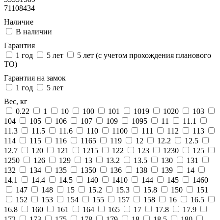
71108434
Наличие
В наличии
Гарантия
1 год
5 лет
5 лет (с учетом прохождения планового
ТО)
Гарантия на замок
1 год
5 лет
Вес, кг
0.22
1
10
100
101
1019
1020
103
104
105
106
107
109
1095
11
11.1
11.3
11.5
11.6
110
1100
111
112
113
114
115
116
1165
119
12
12.2
12.5
12.7
120
121
1215
122
123
1230
125
1250
126
129
13
13.2
13.5
130
131
132
134
135
1350
136
138
139
14
14.1
14.4
14.5
140
1410
144
145
1460
147
148
15
15.2
15.3
15.8
150
151
152
153
154
155
157
158
16
16.5
16.8
160
161
164
165
17
17.8
17.9
172
173
175
178
179
18
18.5
180