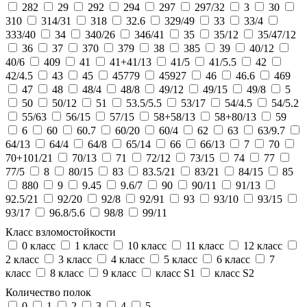
282
29
292
294
297
297/32
3
30
310
314/31
318
32.6
329/49
33
33/4
333/40
34
340/26
346/41
35
35/12
35/47/12
36
37
370
379
38
385
39
40/12
40/6
409
41
41+41/13
41/5
41/5.5
42
42/4.5
43
45
45779
45927
46
46.6
469
47
48
48/4
48/8
49/12
49/15
49/8
5
50
50/12
51
53.5/5.5
53/17
54/4.5
54/5.2
55/63
56/15
57/15
58+58/13
58+80/13
59
6
60
60.7
60/20
60/4
62
63
63/9.7
64/13
64/4
64/8
65/14
66
66/13
7
70
70+101/21
70/13
71
72/12
73/15
74
77
77/5
8
80/15
83
83.5/21
83/21
84/15
85
880
9
9.45
9.6/7
90
90/11
91/13
92.5/21
92/20
92/8
92/91
93
93/10
93/15
93/17
96.8/5.6
98/8
99/11
Класс взломостойкости
0 класс
1 класс
10 класс
11 класс
12 класс
2 класс
3 класс
4 класс
5 класс
6 класс
7
класс
8 класс
9 класс
класс S1
класс S2
Количество полок
0
1
2
3
4
5