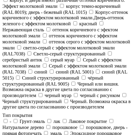
корпус и дверь имеют различные оттенки коричневого.
Эффект молотковой эмали
корпус темно-коричневый
(RAL 8019); дверь - бежевый (RAL 1015)
Корпус-оттенок
коричневого с эффектом молотковой эмали.Дверь-оттенок
зеленого с эффектом молотковой
красный
Нержавеющая сталь
оттенок коричневого с эфектом
молотковой эмали
оттенок коричневого с эффектом
молотковой эмали
оттенок серого с эффектом молотковой
эмали
светло-серый с эффектом молотковой эмали
(RAL7038)
Светло-серый структурированный
серебристый антик
серый муар
Серый с эффектом
молотковой эмали
Серый с эффектом молотковой эмали
(RAL 7038)
синий
синий (RAL 5001)
синий (RAL
5015)
Синий структурированный
чёрный
структурированный (RAL 9005)
Черный или вишня.
Возможна окраска в другие цвета по согласованию с
производителем
черный муар
черный с рисунком
Черный структурированный
Черный. Возможна окраска в
другие цвета по согласованию с производителем
Тип покрытия
-
Грунт-эмаль
лак
Лаковое покрытие
Натуральное дерево
порошковое
порошковое, дверь -
прямая фотопечать
эмаль
Эпоксидное порошковое