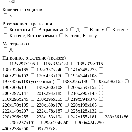
60Б
Количество ящиков
3
Возможность крепления
Без класса
Встраиваемый
Да
К полу
К стене
К стене; Встраиваемый
К стене; К полу
Мастер-ключ
Да
Патронное отделение (трейзер)
112x297x195
115x334x181
138x328x115
138x328x165
138x337x240
141x348x273
146x259x152
170x423x170
195x244x108
197x356x118 (усеченный)
198x296x140
198x298x165
199x260x101
199x260x108
200x259x152
200x297x147
201x294x185
210x296x145
210x296x245
210x296x255
219x594x376
220x170x105
220x180x178
220x198x105
222x149x207
222x178x187
225x128x132
228x296x255
238x153x194
242x155x181
288x361x86
298x257x191
298x294x242
300x424x250
400x238x250
99x257x82