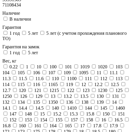
71108434
Наличие
В наличии
Гарантия
1 год
5 лет
5 лет (с учетом прохождения планового
ТО)
Гарантия на замок
1 год
5 лет
Вес, кг
0.22
1
10
100
101
1019
1020
103
104
105
106
107
109
1095
11
11.1
11.3
11.5
11.6
110
1100
111
112
113
114
115
116
1165
119
12
12.2
12.5
12.7
120
121
1215
122
123
1230
125
1250
126
129
13
13.2
13.5
130
131
132
134
135
1350
136
138
139
14
14.1
14.4
14.5
140
1410
144
145
1460
147
148
15
15.2
15.3
15.8
150
151
152
153
154
155
157
158
16
16.5
16.8
160
161
164
165
17
17.8
17.9
172
173
175
178
179
18
18.5
180