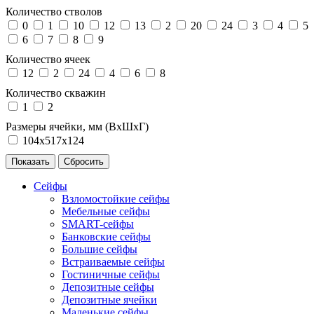
Количество стволов
0
1
10
12
13
2
20
24
3
4
5
6
7
8
9
Количество ячеек
12
2
24
4
6
8
Количество скважин
1
2
Размеры ячейки, мм (ВхШхГ)
104х517х124
Сейфы
Взломостойкие сейфы
Мебельные сейфы
SMART-сейфы
Банковские сейфы
Большие сейфы
Встраиваемые сейфы
Гостиничные сейфы
Депозитные сейфы
Депозитные ячейки
Маленькие сейфы