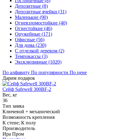
Гостиничные (8)
Депозитные (8)
Депозитные ячейки (31)
Маленькие (90)
Огневзломостойкие (40)
Огнестойкие (46)
Оружейные (171)
Офисные (56)
Для дома (230)
С отделкой деревом (2)
Темпокассы (3)
Эксклюзивные (1020)
По алфавиту
По популярности
По цене
Дарим подарок
Сейф Safewell 300BF-2
Вес, кг
36
Тип замка
Ключевой + механический
Возможность крепления
К стене; К полу
Производитель
Ира Пром