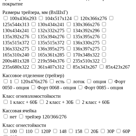
покрытие
Размеры трейзера, мм (ВхШхГ)
100x436x293
104х517х124
120x366x276
125x544x313
130x434x241
130х366х276
130х434х241
132x332x275
134x392x296
135x392x276
135x394x276
135x395x276
135x515x372
135х515х372
136x330x275
136x332x275
136x395x275
136x397x275
165x310x240
165x361x285
170x348x322
200x481x328
219x594x376
235x510x322
235x680x322
361x407x312
85x343x267
85x423x267
Кассовое отделение (трейзер)
1
120х476х276
есть
лоток
опция
Форт
0050 - опция
Форт 0068 - опция
Форт 0085 - опция
Класс огневзломостойкости
1 класс + 60Б
2 класс + 30Б
2 класс + 60Б
Кассовая ячейка
нет
трейзер 120/366/276
Класс огнестойкости
100
110
120P
148
158
20Б
30P
60P