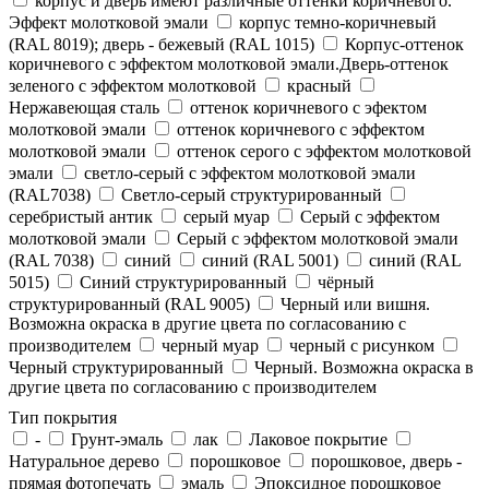
корпус и дверь имеют различные оттенки коричневого.
Эффект молотковой эмали
корпус темно-коричневый
(RAL 8019); дверь - бежевый (RAL 1015)
Корпус-оттенок
коричневого с эффектом молотковой эмали.Дверь-оттенок
зеленого с эффектом молотковой
красный
Нержавеющая сталь
оттенок коричневого с эфектом
молотковой эмали
оттенок коричневого с эффектом
молотковой эмали
оттенок серого с эффектом молотковой
эмали
светло-серый с эффектом молотковой эмали
(RAL7038)
Светло-серый структурированный
серебристый антик
серый муар
Серый с эффектом
молотковой эмали
Серый с эффектом молотковой эмали
(RAL 7038)
синий
синий (RAL 5001)
синий (RAL
5015)
Синий структурированный
чёрный
структурированный (RAL 9005)
Черный или вишня.
Возможна окраска в другие цвета по согласованию с
производителем
черный муар
черный с рисунком
Черный структурированный
Черный. Возможна окраска в
другие цвета по согласованию с производителем
Тип покрытия
-
Грунт-эмаль
лак
Лаковое покрытие
Натуральное дерево
порошковое
порошковое, дверь -
прямая фотопечать
эмаль
Эпоксидное порошковое