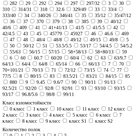
282
29
292
294
297
297/32
3
30
310
314/31
318
32.6
329/49
33
33/4
333/40
34
340/26
346/41
35
35/12
35/47/12
36
37
370
379
38
385
39
40/12
40/6
409
41
41+41/13
41/5
41/5.5
42
42/4.5
43
45
45779
45927
46
46.6
469
47
48
48/4
48/8
49/12
49/15
49/8
5
50
50/12
51
53.5/5.5
53/17
54/4.5
54/5.2
55/63
56/15
57/15
58+58/13
58+80/13
59
6
60
60.7
60/20
60/4
62
63
63/9.7
64/13
64/4
64/8
65/14
66
66/13
7
70
70+101/21
70/13
71
72/12
73/15
74
77
77/5
8
80/15
83
83.5/21
83/21
84/15
85
880
9
9.45
9.6/7
90
90/11
91/13
92.5/21
92/20
92/8
92/91
93
93/10
93/15
93/17
96.8/5.6
98/8
99/11
Класс взломостойкости
0 класс
1 класс
10 класс
11 класс
12 класс
2 класс
3 класс
4 класс
5 класс
6 класс
7
класс
8 класс
9 класс
класс S1
класс S2
Количество полок
0
1
2
3
4
5