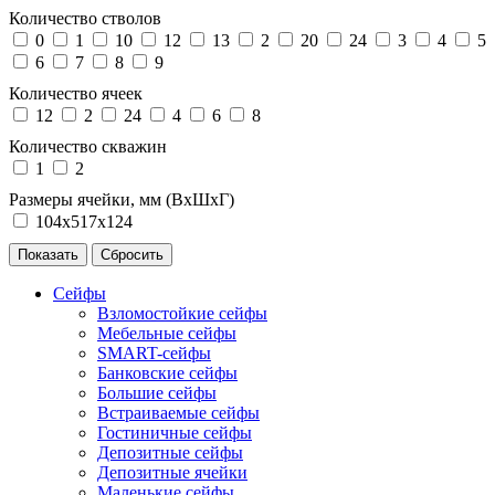
Количество стволов
0
1
10
12
13
2
20
24
3
4
5
6
7
8
9
Количество ячеек
12
2
24
4
6
8
Количество скважин
1
2
Размеры ячейки, мм (ВхШхГ)
104х517х124
Сейфы
Взломостойкие сейфы
Мебельные сейфы
SMART-сейфы
Банковские сейфы
Большие сейфы
Встраиваемые сейфы
Гостиничные сейфы
Депозитные сейфы
Депозитные ячейки
Маленькие сейфы