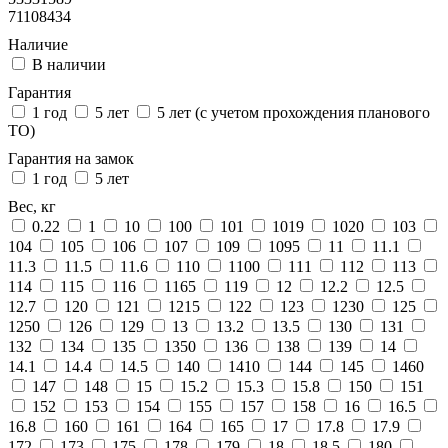
71108434
Наличие
В наличии
Гарантия
1 год
5 лет
5 лет (с учетом прохождения планового
ТО)
Гарантия на замок
1 год
5 лет
Вес, кг
0.22
1
10
100
101
1019
1020
103
104
105
106
107
109
1095
11
11.1
11.3
11.5
11.6
110
1100
111
112
113
114
115
116
1165
119
12
12.2
12.5
12.7
120
121
1215
122
123
1230
125
1250
126
129
13
13.2
13.5
130
131
132
134
135
1350
136
138
139
14
14.1
14.4
14.5
140
1410
144
145
1460
147
148
15
15.2
15.3
15.8
150
151
152
153
154
155
157
158
16
16.5
16.8
160
161
164
165
17
17.8
17.9
172
173
175
178
179
18
18.5
180