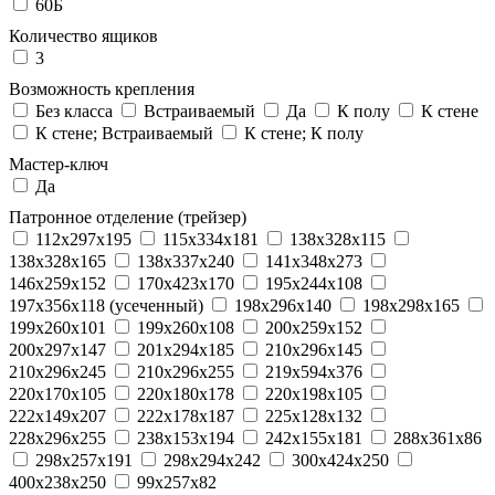
60Б
Количество ящиков
3
Возможность крепления
Без класса
Встраиваемый
Да
К полу
К стене
К стене; Встраиваемый
К стене; К полу
Мастер-ключ
Да
Патронное отделение (трейзер)
112x297x195
115x334x181
138x328x115
138x328x165
138x337x240
141x348x273
146x259x152
170x423x170
195x244x108
197x356x118 (усеченный)
198x296x140
198x298x165
199x260x101
199x260x108
200x259x152
200x297x147
201x294x185
210x296x145
210x296x245
210x296x255
219x594x376
220x170x105
220x180x178
220x198x105
222x149x207
222x178x187
225x128x132
228x296x255
238x153x194
242x155x181
288x361x86
298x257x191
298x294x242
300x424x250
400x238x250
99x257x82