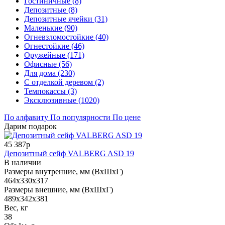
Гостиничные (8)
Депозитные (8)
Депозитные ячейки (31)
Маленькие (90)
Огневзломостойкие (40)
Огнестойкие (46)
Оружейные (171)
Офисные (56)
Для дома (230)
С отделкой деревом (2)
Темпокассы (3)
Эксклюзивные (1020)
По алфавиту
По популярности
По цене
Дарим подарок
45 387р
Депозитный сейф VALBERG ASD 19
В наличии
Размеры внутренние, мм (ВхШхГ)
464x330x317
Размеры внешние, мм (ВхШхГ)
489x342x381
Вес, кг
38