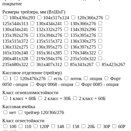
покрытие
Размеры трейзера, мм (ВхШхГ)
100x436x293
104х517х124
120x366x276
125x544x313
130x434x241
130х366х276
130х434х241
132x332x275
134x392x296
135x392x276
135x394x276
135x395x276
135x515x372
135х515х372
136x330x275
136x332x275
136x395x275
136x397x275
165x310x240
165x361x285
170x348x322
200x481x328
219x594x376
235x510x322
235x680x322
361x407x312
85x343x267
85x423x267
Кассовое отделение (трейзер)
1
120х476х276
есть
лоток
опция
Форт
0050 - опция
Форт 0068 - опция
Форт 0085 - опция
Класс огневзломостойкости
1 класс + 60Б
2 класс + 30Б
2 класс + 60Б
Кассовая ячейка
нет
трейзер 120/366/276
Класс огнестойкости
100
110
120P
148
158
20Б
30P
60P