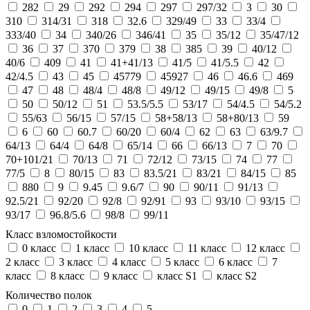
282
29
292
294
297
297/32
3
30
310
314/31
318
32.6
329/49
33
33/4
333/40
34
340/26
346/41
35
35/12
35/47/12
36
37
370
379
38
385
39
40/12
40/6
409
41
41+41/13
41/5
41/5.5
42
42/4.5
43
45
45779
45927
46
46.6
469
47
48
48/4
48/8
49/12
49/15
49/8
5
50
50/12
51
53.5/5.5
53/17
54/4.5
54/5.2
55/63
56/15
57/15
58+58/13
58+80/13
59
6
60
60.7
60/20
60/4
62
63
63/9.7
64/13
64/4
64/8
65/14
66
66/13
7
70
70+101/21
70/13
71
72/12
73/15
74
77
77/5
8
80/15
83
83.5/21
83/21
84/15
85
880
9
9.45
9.6/7
90
90/11
91/13
92.5/21
92/20
92/8
92/91
93
93/10
93/15
93/17
96.8/5.6
98/8
99/11
Класс взломостойкости
0 класс
1 класс
10 класс
11 класс
12 класс
2 класс
3 класс
4 класс
5 класс
6 класс
7
класс
8 класс
9 класс
класс S1
класс S2
Количество полок
0
1
2
3
4
5