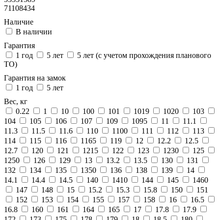
71108434
Наличие
В наличии
Гарантия
1 год
5 лет
5 лет (с учетом прохождения планового
ТО)
Гарантия на замок
1 год
5 лет
Вес, кг
0.22
1
10
100
101
1019
1020
103
104
105
106
107
109
1095
11
11.1
11.3
11.5
11.6
110
1100
111
112
113
114
115
116
1165
119
12
12.2
12.5
12.7
120
121
1215
122
123
1230
125
1250
126
129
13
13.2
13.5
130
131
132
134
135
1350
136
138
139
14
14.1
14.4
14.5
140
1410
144
145
1460
147
148
15
15.2
15.3
15.8
150
151
152
153
154
155
157
158
16
16.5
16.8
160
161
164
165
17
17.8
17.9
172
173
175
178
179
18
18.5
180