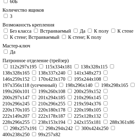
60Б
Количество ящиков
3
Возможность крепления
Без класса
Встраиваемый
Да
К полу
К стене
К стене; Встраиваемый
К стене; К полу
Мастер-ключ
Да
Патронное отделение (трейзер)
112x297x195
115x334x181
138x328x115
138x328x165
138x337x240
141x348x273
146x259x152
170x423x170
195x244x108
197x356x118 (усеченный)
198x296x140
198x298x165
199x260x101
199x260x108
200x259x152
200x297x147
201x294x185
210x296x145
210x296x245
210x296x255
219x594x376
220x170x105
220x180x178
220x198x105
222x149x207
222x178x187
225x128x132
228x296x255
238x153x194
242x155x181
288x361x86
298x257x191
298x294x242
300x424x250
400x238x250
99x257x82