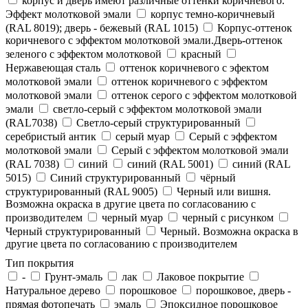
корпус и дверь имеют различные оттенки коричневого.
Эффект молотковой эмали
корпус темно-коричневый
(RAL 8019); дверь - бежевый (RAL 1015)
Корпус-оттенок
коричневого с эффектом молотковой эмали.Дверь-оттенок
зеленого с эффектом молотковой
красный
Нержавеющая сталь
оттенок коричневого с эфектом
молотковой эмали
оттенок коричневого с эффектом
молотковой эмали
оттенок серого с эффектом молотковой
эмали
светло-серый с эффектом молотковой эмали
(RAL7038)
Светло-серый структурированный
серебристый антик
серый муар
Серый с эффектом
молотковой эмали
Серый с эффектом молотковой эмали
(RAL 7038)
синий
синий (RAL 5001)
синий (RAL
5015)
Синий структурированный
чёрный
структурированный (RAL 9005)
Черный или вишня.
Возможна окраска в другие цвета по согласованию с
производителем
черный муар
черный с рисунком
Черный структурированный
Черный. Возможна окраска в
другие цвета по согласованию с производителем
Тип покрытия
-
Грунт-эмаль
лак
Лаковое покрытие
Натуральное дерево
порошковое
порошковое, дверь -
прямая фотопечать
эмаль
Эпоксидное порошковое