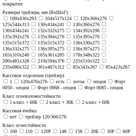
покрытие
Размеры трейзера, мм (ВхШхГ)
100x436x293
104х517х124
120x366x276
125x544x313
130x434x241
130х366х276
130х434х241
132x332x275
134x392x296
135x392x276
135x394x276
135x395x276
135x515x372
135х515х372
136x330x275
136x332x275
136x395x275
136x397x275
165x310x240
165x361x285
170x348x322
200x481x328
219x594x376
235x510x322
235x680x322
361x407x312
85x343x267
85x423x267
Кассовое отделение (трейзер)
1
120х476х276
есть
лоток
опция
Форт
0050 - опция
Форт 0068 - опция
Форт 0085 - опция
Класс огневзломостойкости
1 класс + 60Б
2 класс + 30Б
2 класс + 60Б
Кассовая ячейка
нет
трейзер 120/366/276
Класс огнестойкости
100
110
120P
148
158
20Б
30P
60P