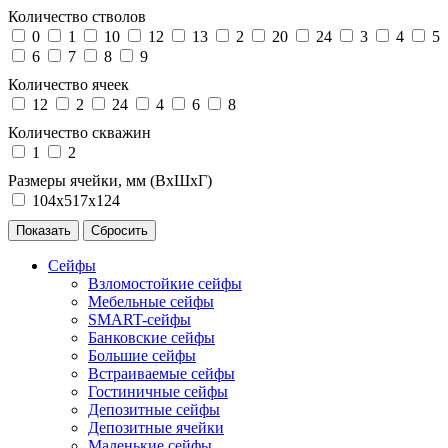
Количество стволов
0
1
10
12
13
2
20
24
3
4
5
6
7
8
9
Количество ячеек
12
2
24
4
6
8
Количество скважин
1
2
Размеры ячейки, мм (ВхШхГ)
104х517х124
Сейфы
Взломостойкие сейфы
Мебельные сейфы
SMART-сейфы
Банковские сейфы
Большие сейфы
Встраиваемые сейфы
Гостиничные сейфы
Депозитные сейфы
Депозитные ячейки
Маленькие сейфы