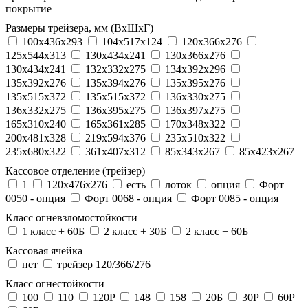
покрытие
Размеры трейзера, мм (ВхШхГ)
100x436x293
104х517х124
120x366x276
125x544x313
130x434x241
130х366х276
130х434х241
132x332x275
134x392x296
135x392x276
135x394x276
135x395x276
135x515x372
135х515х372
136x330x275
136x332x275
136x395x275
136x397x275
165x310x240
165x361x285
170x348x322
200x481x328
219x594x376
235x510x322
235x680x322
361x407x312
85x343x267
85x423x267
Кассовое отделение (трейзер)
1
120х476х276
есть
лоток
опция
Форт
0050 - опция
Форт 0068 - опция
Форт 0085 - опция
Класс огневзломостойкости
1 класс + 60Б
2 класс + 30Б
2 класс + 60Б
Кассовая ячейка
нет
трейзер 120/366/276
Класс огнестойкости
100
110
120P
148
158
20Б
30P
60P