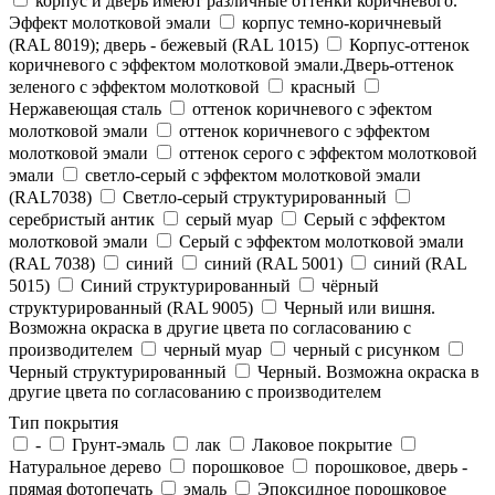
корпус и дверь имеют различные оттенки коричневого.
Эффект молотковой эмали
корпус темно-коричневый
(RAL 8019); дверь - бежевый (RAL 1015)
Корпус-оттенок
коричневого с эффектом молотковой эмали.Дверь-оттенок
зеленого с эффектом молотковой
красный
Нержавеющая сталь
оттенок коричневого с эфектом
молотковой эмали
оттенок коричневого с эффектом
молотковой эмали
оттенок серого с эффектом молотковой
эмали
светло-серый с эффектом молотковой эмали
(RAL7038)
Светло-серый структурированный
серебристый антик
серый муар
Серый с эффектом
молотковой эмали
Серый с эффектом молотковой эмали
(RAL 7038)
синий
синий (RAL 5001)
синий (RAL
5015)
Синий структурированный
чёрный
структурированный (RAL 9005)
Черный или вишня.
Возможна окраска в другие цвета по согласованию с
производителем
черный муар
черный с рисунком
Черный структурированный
Черный. Возможна окраска в
другие цвета по согласованию с производителем
Тип покрытия
-
Грунт-эмаль
лак
Лаковое покрытие
Натуральное дерево
порошковое
порошковое, дверь -
прямая фотопечать
эмаль
Эпоксидное порошковое