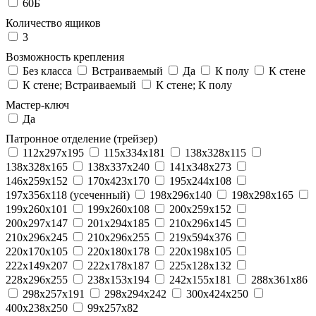
60Б
Количество ящиков
3
Возможность крепления
Без класса
Встраиваемый
Да
К полу
К стене
К стене; Встраиваемый
К стене; К полу
Мастер-ключ
Да
Патронное отделение (трейзер)
112x297x195
115x334x181
138x328x115
138x328x165
138x337x240
141x348x273
146x259x152
170x423x170
195x244x108
197x356x118 (усеченный)
198x296x140
198x298x165
199x260x101
199x260x108
200x259x152
200x297x147
201x294x185
210x296x145
210x296x245
210x296x255
219x594x376
220x170x105
220x180x178
220x198x105
222x149x207
222x178x187
225x128x132
228x296x255
238x153x194
242x155x181
288x361x86
298x257x191
298x294x242
300x424x250
400x238x250
99x257x82