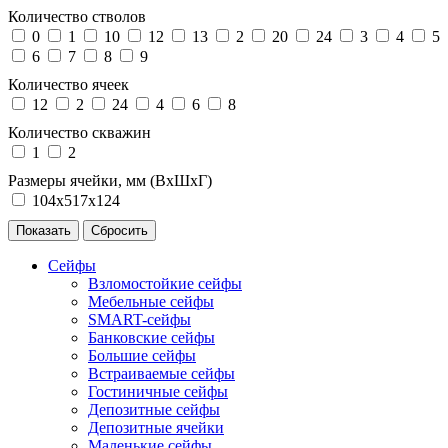
Количество стволов
0
1
10
12
13
2
20
24
3
4
5
6
7
8
9
Количество ячеек
12
2
24
4
6
8
Количество скважин
1
2
Размеры ячейки, мм (ВхШхГ)
104х517х124
Сейфы
Взломостойкие сейфы
Мебельные сейфы
SMART-сейфы
Банковские сейфы
Большие сейфы
Встраиваемые сейфы
Гостиничные сейфы
Депозитные сейфы
Депозитные ячейки
Маленькие сейфы