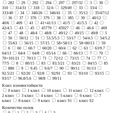
282
29
292
294
297
297/32
3
30
310
314/31
318
32.6
329/49
33
33/4
333/40
34
340/26
346/41
35
35/12
35/47/12
36
37
370
379
38
385
39
40/12
40/6
409
41
41+41/13
41/5
41/5.5
42
42/4.5
43
45
45779
45927
46
46.6
469
47
48
48/4
48/8
49/12
49/15
49/8
5
50
50/12
51
53.5/5.5
53/17
54/4.5
54/5.2
55/63
56/15
57/15
58+58/13
58+80/13
59
6
60
60.7
60/20
60/4
62
63
63/9.7
64/13
64/4
64/8
65/14
66
66/13
7
70
70+101/21
70/13
71
72/12
73/15
74
77
77/5
8
80/15
83
83.5/21
83/21
84/15
85
880
9
9.45
9.6/7
90
90/11
91/13
92.5/21
92/20
92/8
92/91
93
93/10
93/15
93/17
96.8/5.6
98/8
99/11
Класс взломостойкости
0 класс
1 класс
10 класс
11 класс
12 класс
2 класс
3 класс
4 класс
5 класс
6 класс
7
класс
8 класс
9 класс
класс S1
класс S2
Количество полок
0
1
2
3
4
5