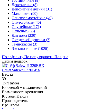
Гостиничные (8)
Депозитные (8)
Депозитные ячейки (31)
Маленькие (90)
Огневзломостойкие (40)
Огнестойкие (46)
Оружейные (171)
Офисные (56)
Для дома (230)
С отделкой деревом (2)
Темпокассы (3)
Эксклюзивные (1020)
По алфавиту
По популярности
По цене
Дарим подарок
Сейф Safewell 320BBX
Вес, кг
39
Тип замка
Ключевой + механический
Возможность крепления
К стене; К полу
Производитель
Ира Пром