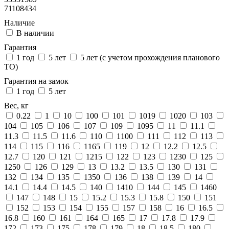
71108434
Наличие
В наличии
Гарантия
1 год
5 лет
5 лет (с учетом прохождения планового
ТО)
Гарантия на замок
1 год
5 лет
Вес, кг
0.22
1
10
100
101
1019
1020
103
104
105
106
107
109
1095
11
11.1
11.3
11.5
11.6
110
1100
111
112
113
114
115
116
1165
119
12
12.2
12.5
12.7
120
121
1215
122
123
1230
125
1250
126
129
13
13.2
13.5
130
131
132
134
135
1350
136
138
139
14
14.1
14.4
14.5
140
1410
144
145
1460
147
148
15
15.2
15.3
15.8
150
151
152
153
154
155
157
158
16
16.5
16.8
160
161
164
165
17
17.8
17.9
172
173
175
178
179
18
18.5
180