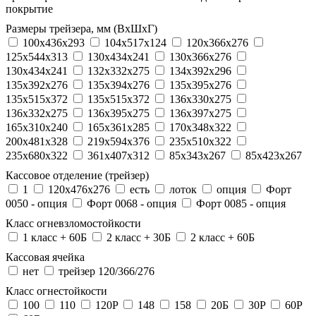
покрытие
Размеры трейзера, мм (ВхШхГ)
100x436x293
104х517х124
120x366x276
125x544x313
130x434x241
130х366х276
130х434х241
132x332x275
134x392x296
135x392x276
135x394x276
135x395x276
135x515x372
135х515х372
136x330x275
136x332x275
136x395x275
136x397x275
165x310x240
165x361x285
170x348x322
200x481x328
219x594x376
235x510x322
235x680x322
361x407x312
85x343x267
85x423x267
Кассовое отделение (трейзер)
1
120х476х276
есть
лоток
опция
Форт
0050 - опция
Форт 0068 - опция
Форт 0085 - опция
Класс огневзломостойкости
1 класс + 60Б
2 класс + 30Б
2 класс + 60Б
Кассовая ячейка
нет
трейзер 120/366/276
Класс огнестойкости
100
110
120P
148
158
20Б
30P
60P