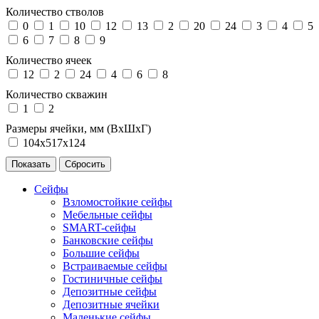
Количество стволов
0
1
10
12
13
2
20
24
3
4
5
6
7
8
9
Количество ячеек
12
2
24
4
6
8
Количество скважин
1
2
Размеры ячейки, мм (ВхШхГ)
104х517х124
Сейфы
Взломостойкие сейфы
Мебельные сейфы
SMART-сейфы
Банковские сейфы
Большие сейфы
Встраиваемые сейфы
Гостиничные сейфы
Депозитные сейфы
Депозитные ячейки
Маленькие сейфы