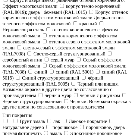
корпус и дверь имеют различные оттенки коричневого.
Эффект молотковой эмали
корпус темно-коричневый
(RAL 8019); дверь - бежевый (RAL 1015)
Корпус-оттенок
коричневого с эффектом молотковой эмали.Дверь-оттенок
зеленого с эффектом молотковой
красный
Нержавеющая сталь
оттенок коричневого с эфектом
молотковой эмали
оттенок коричневого с эффектом
молотковой эмали
оттенок серого с эффектом молотковой
эмали
светло-серый с эффектом молотковой эмали
(RAL7038)
Светло-серый структурированный
серебристый антик
серый муар
Серый с эффектом
молотковой эмали
Серый с эффектом молотковой эмали
(RAL 7038)
синий
синий (RAL 5001)
синий (RAL
5015)
Синий структурированный
чёрный
структурированный (RAL 9005)
Черный или вишня.
Возможна окраска в другие цвета по согласованию с
производителем
черный муар
черный с рисунком
Черный структурированный
Черный. Возможна окраска в
другие цвета по согласованию с производителем
Тип покрытия
-
Грунт-эмаль
лак
Лаковое покрытие
Натуральное дерево
порошковое
порошковое, дверь -
прямая фотопечать
эмаль
Эпоксидное порошковое