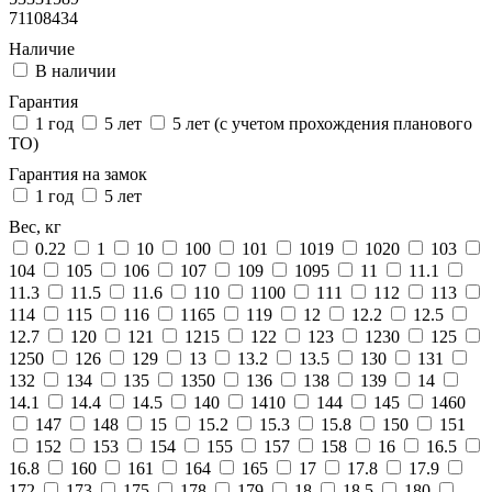
71108434
Наличие
В наличии
Гарантия
1 год
5 лет
5 лет (с учетом прохождения планового
ТО)
Гарантия на замок
1 год
5 лет
Вес, кг
0.22
1
10
100
101
1019
1020
103
104
105
106
107
109
1095
11
11.1
11.3
11.5
11.6
110
1100
111
112
113
114
115
116
1165
119
12
12.2
12.5
12.7
120
121
1215
122
123
1230
125
1250
126
129
13
13.2
13.5
130
131
132
134
135
1350
136
138
139
14
14.1
14.4
14.5
140
1410
144
145
1460
147
148
15
15.2
15.3
15.8
150
151
152
153
154
155
157
158
16
16.5
16.8
160
161
164
165
17
17.8
17.9
172
173
175
178
179
18
18.5
180