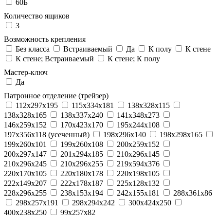
60Б
Количество ящиков
3
Возможность крепления
Без класса
Встраиваемый
Да
К полу
К стене
К стене; Встраиваемый
К стене; К полу
Мастер-ключ
Да
Патронное отделение (трейзер)
112x297x195
115x334x181
138x328x115
138x328x165
138x337x240
141x348x273
146x259x152
170x423x170
195x244x108
197x356x118 (усеченный)
198x296x140
198x298x165
199x260x101
199x260x108
200x259x152
200x297x147
201x294x185
210x296x145
210x296x245
210x296x255
219x594x376
220x170x105
220x180x178
220x198x105
222x149x207
222x178x187
225x128x132
228x296x255
238x153x194
242x155x181
288x361x86
298x257x191
298x294x242
300x424x250
400x238x250
99x257x82