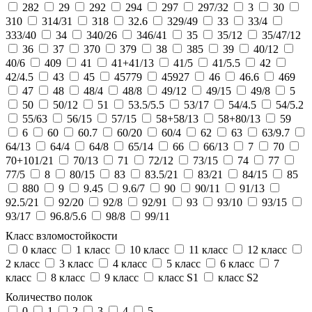
282
29
292
294
297
297/32
3
30
310
314/31
318
32.6
329/49
33
33/4
333/40
34
340/26
346/41
35
35/12
35/47/12
36
37
370
379
38
385
39
40/12
40/6
409
41
41+41/13
41/5
41/5.5
42
42/4.5
43
45
45779
45927
46
46.6
469
47
48
48/4
48/8
49/12
49/15
49/8
5
50
50/12
51
53.5/5.5
53/17
54/4.5
54/5.2
55/63
56/15
57/15
58+58/13
58+80/13
59
6
60
60.7
60/20
60/4
62
63
63/9.7
64/13
64/4
64/8
65/14
66
66/13
7
70
70+101/21
70/13
71
72/12
73/15
74
77
77/5
8
80/15
83
83.5/21
83/21
84/15
85
880
9
9.45
9.6/7
90
90/11
91/13
92.5/21
92/20
92/8
92/91
93
93/10
93/15
93/17
96.8/5.6
98/8
99/11
Класс взломостойкости
0 класс
1 класс
10 класс
11 класс
12 класс
2 класс
3 класс
4 класс
5 класс
6 класс
7
класс
8 класс
9 класс
класс S1
класс S2
Количество полок
0
1
2
3
4
5