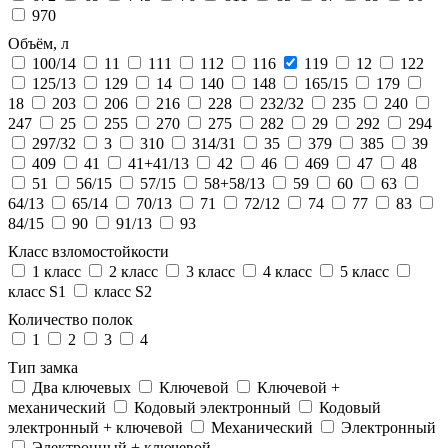
970
Объём, л
100/14
11
111
112
116
119
12
122
125/13
129
14
140
148
165/15
179
18
203
206
216
228
232/32
235
240
247
25
255
270
275
282
29
292
294
297/32
3
310
314/31
35
379
385
39
409
41
41+41/13
42
46
469
47
48
51
56/15
57/15
58+58/13
59
60
63
64/13
65/14
70/13
71
72/12
74
77
83
84/15
90
91/13
93
Класс взломостойкости
1 класс
2 класс
3 класс
4 класс
5 класс
класс S1
класс S2
Количество полок
1
2
3
4
Тип замка
Два ключевых
Ключевой
Ключевой +
механический
Кодовый электронный
Кодовый
электронный + ключевой
Механический
Электронный
Электронный + ключевой