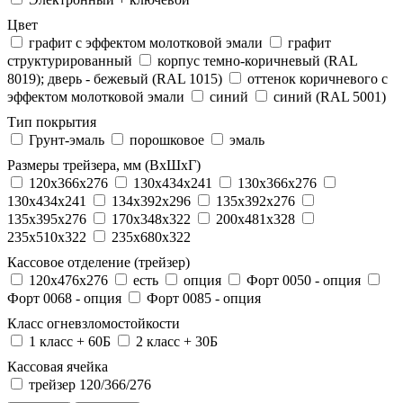
Цвет
графит с эффектом молотковой эмали
графит
структурированный
корпус темно-коричневый (RAL
8019); дверь - бежевый (RAL 1015)
оттенок коричневого с
эффектом молотковой эмали
синий
синий (RAL 5001)
Тип покрытия
Грунт-эмаль
порошковое
эмаль
Размеры трейзера, мм (ВхШхГ)
120x366x276
130x434x241
130х366х276
130х434х241
134x392x296
135x392x276
135x395x276
170x348x322
200x481x328
235x510x322
235x680x322
Кассовое отделение (трейзер)
120х476х276
есть
опция
Форт 0050 - опция
Форт 0068 - опция
Форт 0085 - опция
Класс огневзломостойкости
1 класс + 60Б
2 класс + 30Б
Кассовая ячейка
трейзер 120/366/276