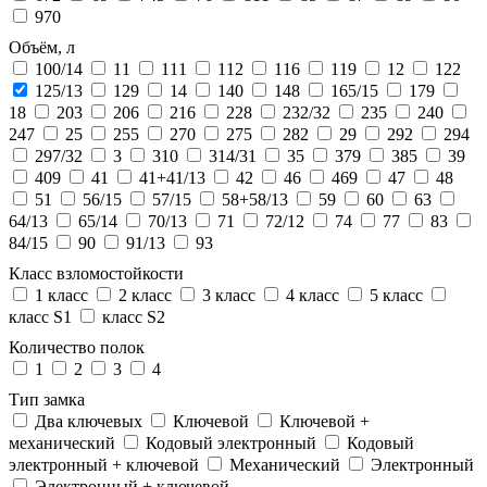
970
Объём, л
100/14
11
111
112
116
119
12
122
125/13
129
14
140
148
165/15
179
18
203
206
216
228
232/32
235
240
247
25
255
270
275
282
29
292
294
297/32
3
310
314/31
35
379
385
39
409
41
41+41/13
42
46
469
47
48
51
56/15
57/15
58+58/13
59
60
63
64/13
65/14
70/13
71
72/12
74
77
83
84/15
90
91/13
93
Класс взломостойкости
1 класс
2 класс
3 класс
4 класс
5 класс
класс S1
класс S2
Количество полок
1
2
3
4
Тип замка
Два ключевых
Ключевой
Ключевой +
механический
Кодовый электронный
Кодовый
электронный + ключевой
Механический
Электронный
Электронный + ключевой