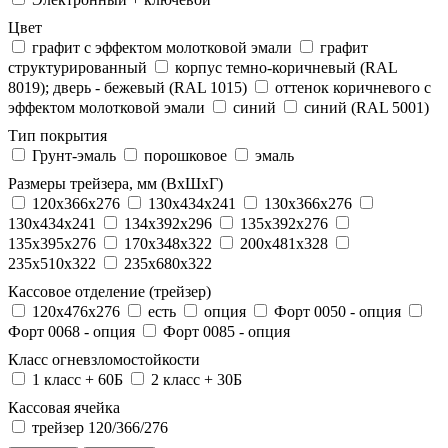
Цвет
графит с эффектом молотковой эмали
графит
структурированный
корпус темно-коричневый (RAL
8019); дверь - бежевый (RAL 1015)
оттенок коричневого с
эффектом молотковой эмали
синий
синий (RAL 5001)
Тип покрытия
Грунт-эмаль
порошковое
эмаль
Размеры трейзера, мм (ВхШхГ)
120x366x276
130x434x241
130х366х276
130х434х241
134x392x296
135x392x276
135x395x276
170x348x322
200x481x328
235x510x322
235x680x322
Кассовое отделение (трейзер)
120х476х276
есть
опция
Форт 0050 - опция
Форт 0068 - опция
Форт 0085 - опция
Класс огневзломостойкости
1 класс + 60Б
2 класс + 30Б
Кассовая ячейка
трейзер 120/366/276