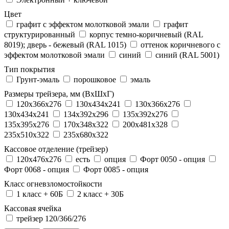
Цвет
графит с эффектом молотковой эмали
графит
структурированный
корпус темно-коричневый (RAL
8019); дверь - бежевый (RAL 1015)
оттенок коричневого с
эффектом молотковой эмали
синий
синий (RAL 5001)
Тип покрытия
Грунт-эмаль
порошковое
эмаль
Размеры трейзера, мм (ВхШхГ)
120x366x276
130x434x241
130х366х276
130х434х241
134x392x296
135x392x276
135x395x276
170x348x322
200x481x328
235x510x322
235x680x322
Кассовое отделение (трейзер)
120х476х276
есть
опция
Форт 0050 - опция
Форт 0068 - опция
Форт 0085 - опция
Класс огневзломостойкости
1 класс + 60Б
2 класс + 30Б
Кассовая ячейка
трейзер 120/366/276