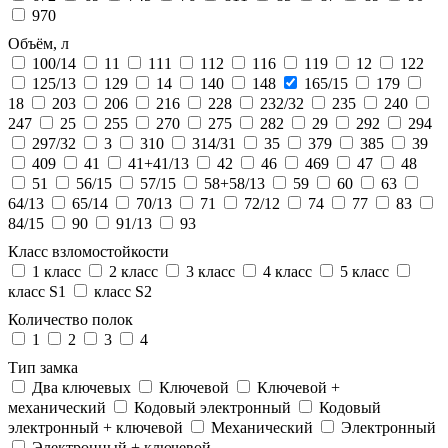
970
Объём, л
100/14
11
111
112
116
119
12
122
125/13
129
14
140
148
165/15
179
18
203
206
216
228
232/32
235
240
247
25
255
270
275
282
29
292
294
297/32
3
310
314/31
35
379
385
39
409
41
41+41/13
42
46
469
47
48
51
56/15
57/15
58+58/13
59
60
63
64/13
65/14
70/13
71
72/12
74
77
83
84/15
90
91/13
93
Класс взломостойкости
1 класс
2 класс
3 класс
4 класс
5 класс
класс S1
класс S2
Количество полок
1
2
3
4
Тип замка
Два ключевых
Ключевой
Ключевой +
механический
Кодовый электронный
Кодовый
электронный + ключевой
Механический
Электронный
Электронный + ключевой