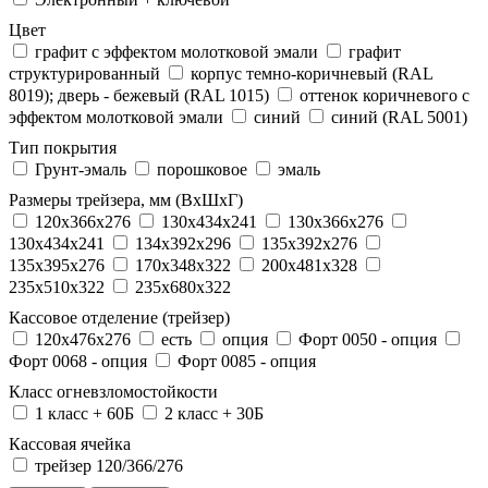
Цвет
графит с эффектом молотковой эмали
графит
структурированный
корпус темно-коричневый (RAL
8019); дверь - бежевый (RAL 1015)
оттенок коричневого с
эффектом молотковой эмали
синий
синий (RAL 5001)
Тип покрытия
Грунт-эмаль
порошковое
эмаль
Размеры трейзера, мм (ВхШхГ)
120x366x276
130x434x241
130х366х276
130х434х241
134x392x296
135x392x276
135x395x276
170x348x322
200x481x328
235x510x322
235x680x322
Кассовое отделение (трейзер)
120х476х276
есть
опция
Форт 0050 - опция
Форт 0068 - опция
Форт 0085 - опция
Класс огневзломостойкости
1 класс + 60Б
2 класс + 30Б
Кассовая ячейка
трейзер 120/366/276