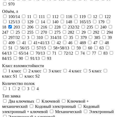
970
Объём, л
100/14
11
111
112
116
119
12
122
125/13
129
14
140
148
165/15
179
18
203
206
216
228
232/32
235
240
247
25
255
270
275
282
29
292
294
297/32
3
310
314/31
35
379
385
39
409
41
41+41/13
42
46
469
47
48
51
56/15
57/15
58+58/13
59
60
63
64/13
65/14
70/13
71
72/12
74
77
83
84/15
90
91/13
93
Класс взломостойкости
1 класс
2 класс
3 класс
4 класс
5 класс
класс S1
класс S2
Количество полок
1
2
3
4
Тип замка
Два ключевых
Ключевой
Ключевой +
механический
Кодовый электронный
Кодовый
электронный + ключевой
Механический
Электронный
Электронный + ключевой