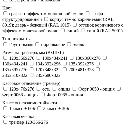
Цвет
графит с эффектом молотковой эмали
графит
структурированный
корпус темно-коричневый (RAL
8019); дверь - бежевый (RAL 1015)
оттенок коричневого с
эффектом молотковой эмали
синий
синий (RAL 5001)
Тип покрытия
Грунт-эмаль
порошковое
эмаль
Размеры трейзера, мм (ВхШхГ)
120x366x276
130x434x241
130х366х276
130х434х241
134x392x296
135x392x276
135x395x276
170x348x322
200x481x328
235x510x322
235x680x322
Кассовое отделение (трейзер)
120х476х276
есть
опция
Форт 0050 - опция
Форт 0068 - опция
Форт 0085 - опция
Класс огневзломостойкости
1 класс + 60Б
2 класс + 30Б
Кассовая ячейка
трейзер 120/366/276