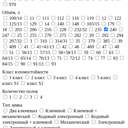
970
Объём, л
100/14
11
111
112
116
119
12
122
125/13
129
14
140
148
165/15
179
18
203
206
216
228
232/32
235
240
247
25
255
270
275
282
29
292
294
297/32
3
310
314/31
35
379
385
39
409
41
41+41/13
42
46
469
47
48
51
56/15
57/15
58+58/13
59
60
63
64/13
65/14
70/13
71
72/12
74
77
83
84/15
90
91/13
93
Класс взломостойкости
1 класс
2 класс
3 класс
4 класс
5 класс
класс S1
класс S2
Количество полок
1
2
3
4
Тип замка
Два ключевых
Ключевой
Ключевой +
механический
Кодовый электронный
Кодовый
электронный + ключевой
Механический
Электронный
Электронный + ключевой