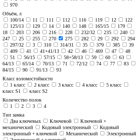
970
Объём, л
100/14
11
111
112
116
119
12
122
125/13
129
14
140
148
165/15
179
18
203
206
216
228
232/32
235
240
247
25
255
270
275
282
29
292
294
297/32
3
310
314/31
35
379
385
39
409
41
41+41/13
42
46
469
47
48
51
56/15
57/15
58+58/13
59
60
63
64/13
65/14
70/13
71
72/12
74
77
83
84/15
90
91/13
93
Класс взломостойкости
1 класс
2 класс
3 класс
4 класс
5 класс
класс S1
класс S2
Количество полок
1
2
3
4
Тип замка
Два ключевых
Ключевой
Ключевой +
механический
Кодовый электронный
Кодовый
электронный + ключевой
Механический
Электронный
Электронный + ключевой