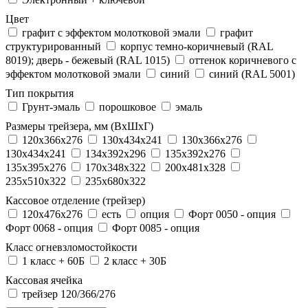
Цвет
графит с эффектом молотковой эмали
графит
структурированный
корпус темно-коричневый (RAL
8019); дверь - бежевый (RAL 1015)
оттенок коричневого с
эффектом молотковой эмали
синий
синий (RAL 5001)
Тип покрытия
Грунт-эмаль
порошковое
эмаль
Размеры трейзера, мм (ВхШхГ)
120x366x276
130x434x241
130х366х276
130х434х241
134x392x296
135x392x276
135x395x276
170x348x322
200x481x328
235x510x322
235x680x322
Кассовое отделение (трейзер)
120х476х276
есть
опция
Форт 0050 - опция
Форт 0068 - опция
Форт 0085 - опция
Класс огневзломостойкости
1 класс + 60Б
2 класс + 30Б
Кассовая ячейка
трейзер 120/366/276