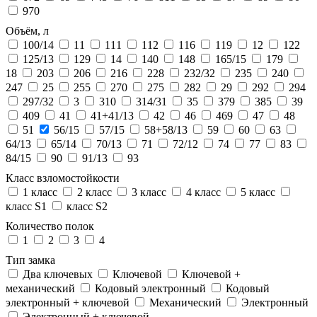
970
Объём, л
100/14
11
111
112
116
119
12
122
125/13
129
14
140
148
165/15
179
18
203
206
216
228
232/32
235
240
247
25
255
270
275
282
29
292
294
297/32
3
310
314/31
35
379
385
39
409
41
41+41/13
42
46
469
47
48
51
56/15
57/15
58+58/13
59
60
63
64/13
65/14
70/13
71
72/12
74
77
83
84/15
90
91/13
93
Класс взломостойкости
1 класс
2 класс
3 класс
4 класс
5 класс
класс S1
класс S2
Количество полок
1
2
3
4
Тип замка
Два ключевых
Ключевой
Ключевой +
механический
Кодовый электронный
Кодовый
электронный + ключевой
Механический
Электронный
Электронный + ключевой