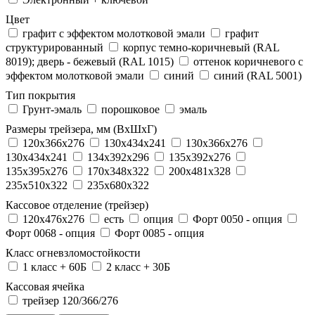
Цвет
графит с эффектом молотковой эмали
графит
структурированный
корпус темно-коричневый (RAL
8019); дверь - бежевый (RAL 1015)
оттенок коричневого с
эффектом молотковой эмали
синий
синий (RAL 5001)
Тип покрытия
Грунт-эмаль
порошковое
эмаль
Размеры трейзера, мм (ВхШхГ)
120x366x276
130x434x241
130х366х276
130х434х241
134x392x296
135x392x276
135x395x276
170x348x322
200x481x328
235x510x322
235x680x322
Кассовое отделение (трейзер)
120х476х276
есть
опция
Форт 0050 - опция
Форт 0068 - опция
Форт 0085 - опция
Класс огневзломостойкости
1 класс + 60Б
2 класс + 30Б
Кассовая ячейка
трейзер 120/366/276