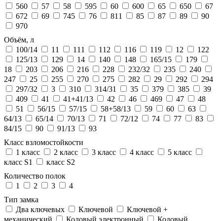
560
57
58
595
60
600
65
650
67
672
69
745
76
811
85
87
89
90
970
Объём, л
100/14
11
111
112
116
119
12
122
125/13
129
14
140
148
165/15
179
18
203
206
216
228
232/32
235
240
247
25
255
270
275
282
29
292
294
297/32
3
310
314/31
35
379
385
39
409
41
41+41/13
42
46
469
47
48
51
56/15
57/15
58+58/13
59
60
63
64/13
65/14
70/13
71
72/12
74
77
83
84/15
90
91/13
93
Класс взломостойкости
1 класс
2 класс
3 класс
4 класс
5 класс
класс S1
класс S2
Количество полок
1
2
3
4
Тип замка
Два ключевых
Ключевой
Ключевой +
механический
Кодовый электронный
Кодовый