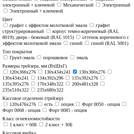
электронный + ключевой
Механический
Электронный
Электронный + ключевой
Цвет
графит с эффектом молотковой эмали
графит
структурированный
корпус темно-коричневый (RAL
8019); дверь - бежевый (RAL 1015)
оттенок коричневого с
эффектом молотковой эмали
синий
синий (RAL 5001)
Тип покрытия
Грунт-эмаль
порошковое
эмаль
Размеры трейзера, мм (ВхШхГ)
120x366x276
130x434x241
130х366х276
130х434х241
134x392x296
135x392x276
135x395x276
170x348x322
200x481x328
235x510x322
235x680x322
Кассовое отделение (трейзер)
120х476х276
есть
опция
Форт 0050 - опция
Форт 0068 - опция
Форт 0085 - опция
Класс огневзломостойкости
1 класс + 60Б
2 класс + 30Б
Кассовая ячейка