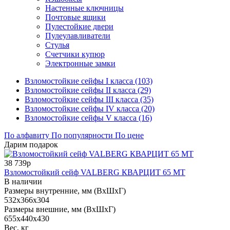
Настенные ключницы
Почтовые ящики
Пулестойкие двери
Пулеулавливатели
Стулья
Счетчики купюр
Электронные замки
Взломостойкие сейфы I класса (103)
Взломостойкие сейфы II класса (29)
Взломостойкие сейфы III класса (35)
Взломостойкие сейфы IV класса (20)
Взломостойкие сейфы V класса (16)
По алфавиту
По популярности
По цене
Дарим подарок
38 739р
Взломостойкий сейф VALBERG КВАРЦИТ 65 МТ
В наличии
Размеры внутренние, мм (ВхШхГ)
532x366x304
Размеры внешние, мм (ВхШхГ)
655x440x430
Вес, кг