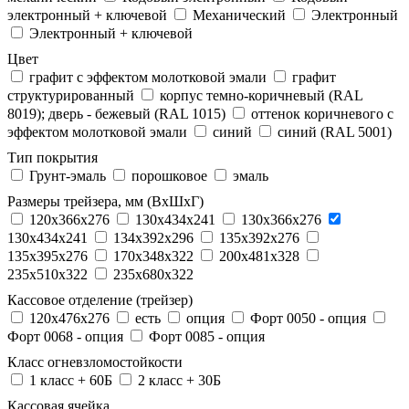
электронный + ключевой
Механический
Электронный
Электронный + ключевой
Цвет
графит с эффектом молотковой эмали
графит
структурированный
корпус темно-коричневый (RAL
8019); дверь - бежевый (RAL 1015)
оттенок коричневого с
эффектом молотковой эмали
синий
синий (RAL 5001)
Тип покрытия
Грунт-эмаль
порошковое
эмаль
Размеры трейзера, мм (ВхШхГ)
120x366x276
130x434x241
130х366х276
130х434х241
134x392x296
135x392x276
135x395x276
170x348x322
200x481x328
235x510x322
235x680x322
Кассовое отделение (трейзер)
120х476х276
есть
опция
Форт 0050 - опция
Форт 0068 - опция
Форт 0085 - опция
Класс огневзломостойкости
1 класс + 60Б
2 класс + 30Б
Кассовая ячейка