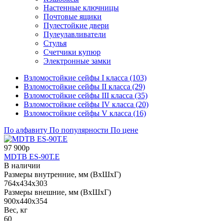
Настенные ключницы
Почтовые ящики
Пулестойкие двери
Пулеулавливатели
Стулья
Счетчики купюр
Электронные замки
Взломостойкие сейфы I класса (103)
Взломостойкие сейфы II класса (29)
Взломостойкие сейфы III класса (35)
Взломостойкие сейфы IV класса (20)
Взломостойкие сейфы V класса (16)
По алфавиту
По популярности
По цене
97 900р
MDTB ES-90Т.Е
В наличии
Размеры внутренние, мм (ВхШхГ)
764x434x303
Размеры внешние, мм (ВхШхГ)
900x440x354
Вес, кг
60