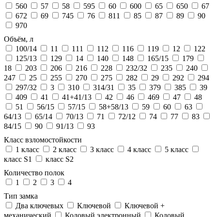
560
57
58
595
60
600
65
650
67
672
69
745
76
811
85
87
89
90
970
Объём, л
100/14
11
111
112
116
119
12
122
125/13
129
14
140
148
165/15
179
18
203
206
216
228
232/32
235
240
247
25
255
270
275
282
29
292
294
297/32
3
310
314/31
35
379
385
39
409
41
41+41/13
42
46
469
47
48
51
56/15
57/15
58+58/13
59
60
63
64/13
65/14
70/13
71
72/12
74
77
83
84/15
90
91/13
93
Класс взломостойкости
1 класс
2 класс
3 класс
4 класс
5 класс
класс S1
класс S2
Количество полок
1
2
3
4
Тип замка
Два ключевых
Ключевой
Ключевой +
механический
Кодовый электронный
Кодовый