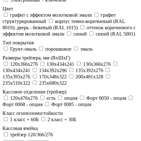
Цвет
графит с эффектом молотковой эмали
графит
структурированный
корпус темно-коричневый (RAL
8019); дверь - бежевый (RAL 1015)
оттенок коричневого с
эффектом молотковой эмали
синий
синий (RAL 5001)
Тип покрытия
Грунт-эмаль
порошковое
эмаль
Размеры трейзера, мм (ВхШхГ)
120x366x276
130x434x241
130х366х276
130х434х241
134x392x296
135x392x276
135x395x276
170x348x322
200x481x328
235x510x322
235x680x322
Кассовое отделение (трейзер)
120х476х276
есть
опция
Форт 0050 - опция
Форт 0068 - опция
Форт 0085 - опция
Класс огневзломостойкости
1 класс + 60Б
2 класс + 30Б
Кассовая ячейка
трейзер 120/366/276