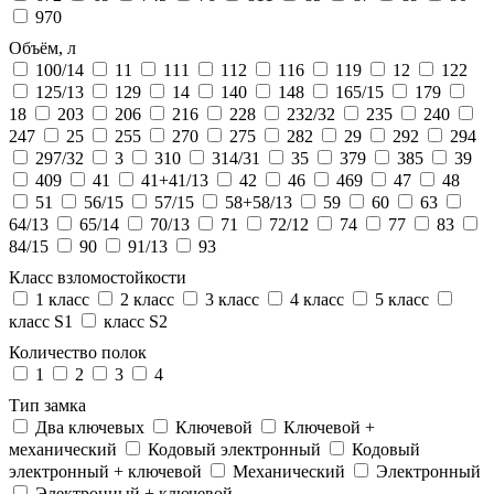
970
Объём, л
100/14
11
111
112
116
119
12
122
125/13
129
14
140
148
165/15
179
18
203
206
216
228
232/32
235
240
247
25
255
270
275
282
29
292
294
297/32
3
310
314/31
35
379
385
39
409
41
41+41/13
42
46
469
47
48
51
56/15
57/15
58+58/13
59
60
63
64/13
65/14
70/13
71
72/12
74
77
83
84/15
90
91/13
93
Класс взломостойкости
1 класс
2 класс
3 класс
4 класс
5 класс
класс S1
класс S2
Количество полок
1
2
3
4
Тип замка
Два ключевых
Ключевой
Ключевой +
механический
Кодовый электронный
Кодовый
электронный + ключевой
Механический
Электронный
Электронный + ключевой