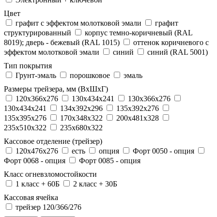
Цвет
графит с эффектом молотковой эмали
графит
структурированный
корпус темно-коричневый (RAL
8019); дверь - бежевый (RAL 1015)
оттенок коричневого с
эффектом молотковой эмали
синий
синий (RAL 5001)
Тип покрытия
Грунт-эмаль
порошковое
эмаль
Размеры трейзера, мм (ВхШхГ)
120x366x276
130x434x241
130х366х276
130х434х241
134x392x296
135x392x276
135x395x276
170x348x322
200x481x328
235x510x322
235x680x322
Кассовое отделение (трейзер)
120х476х276
есть
опция
Форт 0050 - опция
Форт 0068 - опция
Форт 0085 - опция
Класс огневзломостойкости
1 класс + 60Б
2 класс + 30Б
Кассовая ячейка
трейзер 120/366/276