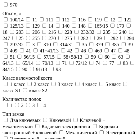
970
Объём, л
100/14
11
111
112
116
119
12
122
125/13
129
14
140
148
165/15
179
18
203
206
216
228
232/32
235
240
247
25
255
270
275
282
29
292
294
297/32
3
310
314/31
35
379
385
39
409
41
41+41/13
42
46
469
47
48
51
56/15
57/15
58+58/13
59
60
63
64/13
65/14
70/13
71
72/12
74
77
83
84/15
90
91/13
93
Класс взломостойкости
1 класс
2 класс
3 класс
4 класс
5 класс
класс S1
класс S2
Количество полок
1
2
3
4
Тип замка
Два ключевых
Ключевой
Ключевой +
механический
Кодовый электронный
Кодовый
электронный + ключевой
Механический
Электронный
Электронный + ключевой