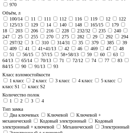
970
Объём, л
100/14
11
111
112
116
119
12
122
125/13
129
14
140
148
165/15
179
18
203
206
216
228
232/32
235
240
247
25
255
270
275
282
29
292
294
297/32
3
310
314/31
35
379
385
39
409
41
41+41/13
42
46
469
47
48
51
56/15
57/15
58+58/13
59
60
63
64/13
65/14
70/13
71
72/12
74
77
83
84/15
90
91/13
93
Класс взломостойкости
1 класс
2 класс
3 класс
4 класс
5 класс
класс S1
класс S2
Количество полок
1
2
3
4
Тип замка
Два ключевых
Ключевой
Ключевой +
механический
Кодовый электронный
Кодовый
электронный + ключевой
Механический
Электронный
Электронный + ключевой