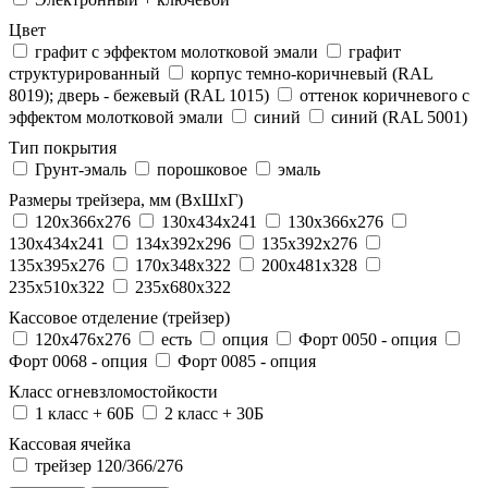
Цвет
графит с эффектом молотковой эмали
графит
структурированный
корпус темно-коричневый (RAL
8019); дверь - бежевый (RAL 1015)
оттенок коричневого с
эффектом молотковой эмали
синий
синий (RAL 5001)
Тип покрытия
Грунт-эмаль
порошковое
эмаль
Размеры трейзера, мм (ВхШхГ)
120x366x276
130x434x241
130х366х276
130х434х241
134x392x296
135x392x276
135x395x276
170x348x322
200x481x328
235x510x322
235x680x322
Кассовое отделение (трейзер)
120х476х276
есть
опция
Форт 0050 - опция
Форт 0068 - опция
Форт 0085 - опция
Класс огневзломостойкости
1 класс + 60Б
2 класс + 30Б
Кассовая ячейка
трейзер 120/366/276