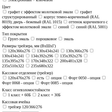
Цвет
графит с эффектом молотковой эмали
графит
структурированный
корпус темно-коричневый (RAL
8019); дверь - бежевый (RAL 1015)
оттенок коричневого с
эффектом молотковой эмали
синий
синий (RAL 5001)
Тип покрытия
Грунт-эмаль
порошковое
эмаль
Размеры трейзера, мм (ВхШхГ)
120x366x276
130x434x241
130х366х276
130х434х241
134x392x296
135x392x276
135x395x276
170x348x322
200x481x328
235x510x322
235x680x322
Кассовое отделение (трейзер)
120х476х276
есть
опция
Форт 0050 - опция
Форт 0068 - опция
Форт 0085 - опция
Класс огневзломостойкости
1 класс + 60Б
2 класс + 30Б
Кассовая ячейка
трейзер 120/366/276