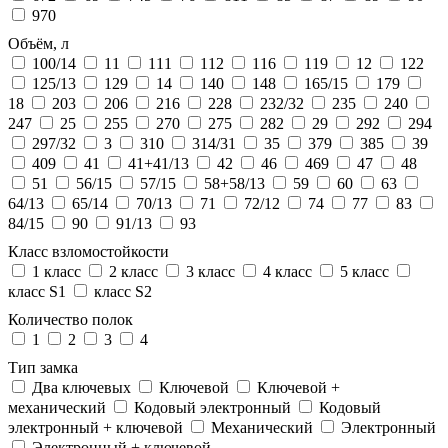
970
Объём, л
100/14
11
111
112
116
119
12
122
125/13
129
14
140
148
165/15
179
18
203
206
216
228
232/32
235
240
247
25
255
270
275
282
29
292
294
297/32
3
310
314/31
35
379
385
39
409
41
41+41/13
42
46
469
47
48
51
56/15
57/15
58+58/13
59
60
63
64/13
65/14
70/13
71
72/12
74
77
83
84/15
90
91/13
93
Класс взломостойкости
1 класс
2 класс
3 класс
4 класс
5 класс
класс S1
класс S2
Количество полок
1
2
3
4
Тип замка
Два ключевых
Ключевой
Ключевой +
механический
Кодовый электронный
Кодовый
электронный + ключевой
Механический
Электронный
Электронный + ключевой