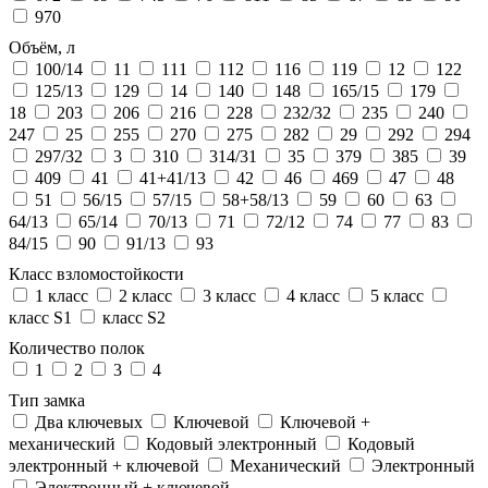
970
Объём, л
100/14
11
111
112
116
119
12
122
125/13
129
14
140
148
165/15
179
18
203
206
216
228
232/32
235
240
247
25
255
270
275
282
29
292
294
297/32
3
310
314/31
35
379
385
39
409
41
41+41/13
42
46
469
47
48
51
56/15
57/15
58+58/13
59
60
63
64/13
65/14
70/13
71
72/12
74
77
83
84/15
90
91/13
93
Класс взломостойкости
1 класс
2 класс
3 класс
4 класс
5 класс
класс S1
класс S2
Количество полок
1
2
3
4
Тип замка
Два ключевых
Ключевой
Ключевой +
механический
Кодовый электронный
Кодовый
электронный + ключевой
Механический
Электронный
Электронный + ключевой