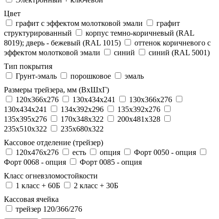
Цвет
графит с эффектом молотковой эмали
графит
структурированный
корпус темно-коричневый (RAL
8019); дверь - бежевый (RAL 1015)
оттенок коричневого с
эффектом молотковой эмали
синий
синий (RAL 5001)
Тип покрытия
Грунт-эмаль
порошковое
эмаль
Размеры трейзера, мм (ВхШхГ)
120x366x276
130x434x241
130х366х276
130х434х241
134x392x296
135x392x276
135x395x276
170x348x322
200x481x328
235x510x322
235x680x322
Кассовое отделение (трейзер)
120х476х276
есть
опция
Форт 0050 - опция
Форт 0068 - опция
Форт 0085 - опция
Класс огневзломостойкости
1 класс + 60Б
2 класс + 30Б
Кассовая ячейка
трейзер 120/366/276