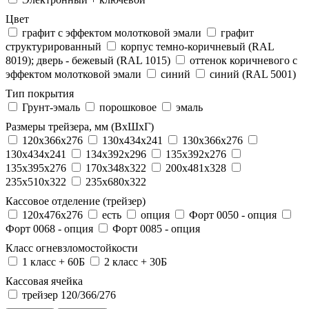
Цвет
графит с эффектом молотковой эмали
графит
структурированный
корпус темно-коричневый (RAL
8019); дверь - бежевый (RAL 1015)
оттенок коричневого с
эффектом молотковой эмали
синий
синий (RAL 5001)
Тип покрытия
Грунт-эмаль
порошковое
эмаль
Размеры трейзера, мм (ВхШхГ)
120x366x276
130x434x241
130х366х276
130х434х241
134x392x296
135x392x276
135x395x276
170x348x322
200x481x328
235x510x322
235x680x322
Кассовое отделение (трейзер)
120х476х276
есть
опция
Форт 0050 - опция
Форт 0068 - опция
Форт 0085 - опция
Класс огневзломостойкости
1 класс + 60Б
2 класс + 30Б
Кассовая ячейка
трейзер 120/366/276