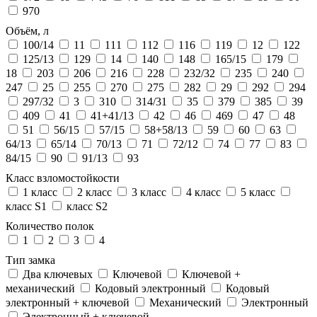
970
Объём, л
100/14
11
111
112
116
119
12
122
125/13
129
14
140
148
165/15
179
18
203
206
216
228
232/32
235
240
247
25
255
270
275
282
29
292
294
297/32
3
310
314/31
35
379
385
39
409
41
41+41/13
42
46
469
47
48
51
56/15
57/15
58+58/13
59
60
63
64/13
65/14
70/13
71
72/12
74
77
83
84/15
90
91/13
93
Класс взломостойкости
1 класс
2 класс
3 класс
4 класс
5 класс
класс S1
класс S2
Количество полок
1
2
3
4
Тип замка
Два ключевых
Ключевой
Ключевой +
механический
Кодовый электронный
Кодовый
электронный + ключевой
Механический
Электронный
Электронный + ключевой