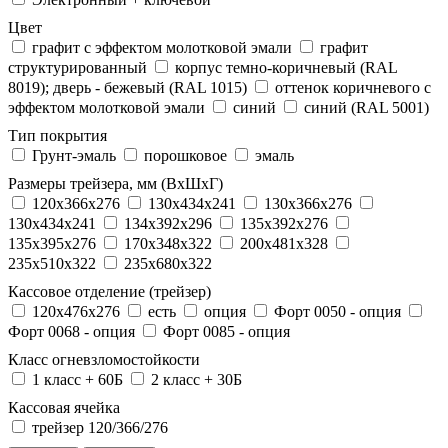
Цвет
графит с эффектом молотковой эмали
графит
структурированный
корпус темно-коричневый (RAL
8019); дверь - бежевый (RAL 1015)
оттенок коричневого с
эффектом молотковой эмали
синий
синий (RAL 5001)
Тип покрытия
Грунт-эмаль
порошковое
эмаль
Размеры трейзера, мм (ВхШхГ)
120x366x276
130x434x241
130х366х276
130х434х241
134x392x296
135x392x276
135x395x276
170x348x322
200x481x328
235x510x322
235x680x322
Кассовое отделение (трейзер)
120х476х276
есть
опция
Форт 0050 - опция
Форт 0068 - опция
Форт 0085 - опция
Класс огневзломостойкости
1 класс + 60Б
2 класс + 30Б
Кассовая ячейка
трейзер 120/366/276