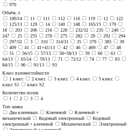
970
Объём, л
100/14
11
111
112
116
119
12
122
125/13
129
14
140
148
165/15
179
18
203
206
216
228
232/32
235
240
247
25
255
270
275
282
29
292
294
297/32
3
310
314/31
35
379
385
39
409
41
41+41/13
42
46
469
47
48
51
56/15
57/15
58+58/13
59
60
63
64/13
65/14
70/13
71
72/12
74
77
83
84/15
90
91/13
93
Класс взломостойкости
1 класс
2 класс
3 класс
4 класс
5 класс
класс S1
класс S2
Количество полок
1
2
3
4
Тип замка
Два ключевых
Ключевой
Ключевой +
механический
Кодовый электронный
Кодовый
электронный + ключевой
Механический
Электронный
Электронный + ключевой