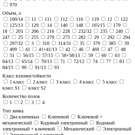
970
Объём, л
100/14
11
111
112
116
119
12
122
125/13
129
14
140
148
165/15
179
18
203
206
216
228
232/32
235
240
247
25
255
270
275
282
29
292
294
297/32
3
310
314/31
35
379
385
39
409
41
41+41/13
42
46
469
47
48
51
56/15
57/15
58+58/13
59
60
63
64/13
65/14
70/13
71
72/12
74
77
83
84/15
90
91/13
93
Класс взломостойкости
1 класс
2 класс
3 класс
4 класс
5 класс
класс S1
класс S2
Количество полок
1
2
3
4
Тип замка
Два ключевых
Ключевой
Ключевой +
механический
Кодовый электронный
Кодовый
электронный + ключевой
Механический
Электронный
Электронный + ключевой