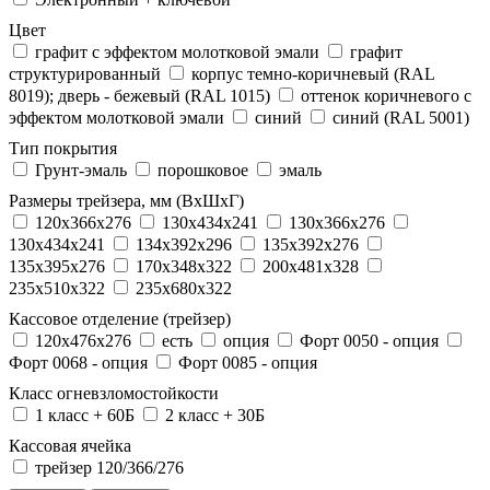
Цвет
графит с эффектом молотковой эмали
графит
структурированный
корпус темно-коричневый (RAL
8019); дверь - бежевый (RAL 1015)
оттенок коричневого с
эффектом молотковой эмали
синий
синий (RAL 5001)
Тип покрытия
Грунт-эмаль
порошковое
эмаль
Размеры трейзера, мм (ВхШхГ)
120x366x276
130x434x241
130х366х276
130х434х241
134x392x296
135x392x276
135x395x276
170x348x322
200x481x328
235x510x322
235x680x322
Кассовое отделение (трейзер)
120х476х276
есть
опция
Форт 0050 - опция
Форт 0068 - опция
Форт 0085 - опция
Класс огневзломостойкости
1 класс + 60Б
2 класс + 30Б
Кассовая ячейка
трейзер 120/366/276