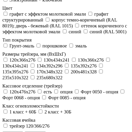
Цвет
графит с эффектом молотковой эмали
графит
структурированный
корпус темно-коричневый (RAL
8019); дверь - бежевый (RAL 1015)
оттенок коричневого с
эффектом молотковой эмали
синий
синий (RAL 5001)
Тип покрытия
Грунт-эмаль
порошковое
эмаль
Размеры трейзера, мм (ВхШхГ)
120x366x276
130x434x241
130х366х276
130х434х241
134x392x296
135x392x276
135x395x276
170x348x322
200x481x328
235x510x322
235x680x322
Кассовое отделение (трейзер)
120х476х276
есть
опция
Форт 0050 - опция
Форт 0068 - опция
Форт 0085 - опция
Класс огневзломостойкости
1 класс + 60Б
2 класс + 30Б
Кассовая ячейка
трейзер 120/366/276