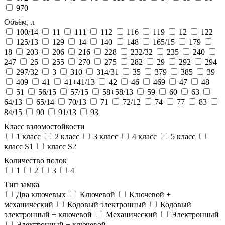
970
Объём, л
100/14
11
111
112
116
119
12
122
125/13
129
14
140
148
165/15
179
18
203
206
216
228
232/32
235
240
247
25
255
270
275
282
29
292
294
297/32
3
310
314/31
35
379
385
39
409
41
41+41/13
42
46
469
47
48
51
56/15
57/15
58+58/13
59
60
63
64/13
65/14
70/13
71
72/12
74
77
83
84/15
90
91/13
93
Класс взломостойкости
1 класс
2 класс
3 класс
4 класс
5 класс
класс S1
класс S2
Количество полок
1
2
3
4
Тип замка
Два ключевых
Ключевой
Ключевой +
механический
Кодовый электронный
Кодовый
электронный + ключевой
Механический
Электронный
Электронный + ключевой