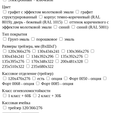
Цвет
графит с эффектом молотковой эмали
графит
структурированный
корпус темно-коричневый (RAL
8019); дверь - бежевый (RAL 1015)
оттенок коричневого с
эффектом молотковой эмали
синий
синий (RAL 5001)
Тип покрытия
Грунт-эмаль
порошковое
эмаль
Размеры трейзера, мм (ВхШхГ)
120x366x276
130x434x241
130х366х276
130х434х241
134x392x296
135x392x276
135x395x276
170x348x322
200x481x328
235x510x322
235x680x322
Кассовое отделение (трейзер)
120х476х276
есть
опция
Форт 0050 - опция
Форт 0068 - опция
Форт 0085 - опция
Класс огневзломостойкости
1 класс + 60Б
2 класс + 30Б
Кассовая ячейка
трейзер 120/366/276