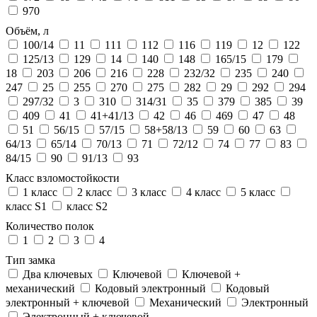
970
Объём, л
100/14
11
111
112
116
119
12
122
125/13
129
14
140
148
165/15
179
18
203
206
216
228
232/32
235
240
247
25
255
270
275
282
29
292
294
297/32
3
310
314/31
35
379
385
39
409
41
41+41/13
42
46
469
47
48
51
56/15
57/15
58+58/13
59
60
63
64/13
65/14
70/13
71
72/12
74
77
83
84/15
90
91/13
93
Класс взломостойкости
1 класс
2 класс
3 класс
4 класс
5 класс
класс S1
класс S2
Количество полок
1
2
3
4
Тип замка
Два ключевых
Ключевой
Ключевой +
механический
Кодовый электронный
Кодовый
электронный + ключевой
Механический
Электронный
Электронный + ключевой