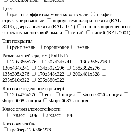
Цвет
графит с эффектом молотковой эмали
графит
структурированный
корпус темно-коричневый (RAL
8019); дверь - бежевый (RAL 1015)
оттенок коричневого с
эффектом молотковой эмали
синий
синий (RAL 5001)
Тип покрытия
Грунт-эмаль
порошковое
эмаль
Размеры трейзера, мм (ВхШхГ)
120x366x276
130x434x241
130х366х276
130х434х241
134x392x296
135x392x276
135x395x276
170x348x322
200x481x328
235x510x322
235x680x322
Кассовое отделение (трейзер)
120х476х276
есть
опция
Форт 0050 - опция
Форт 0068 - опция
Форт 0085 - опция
Класс огневзломостойкости
1 класс + 60Б
2 класс + 30Б
Кассовая ячейка
трейзер 120/366/276