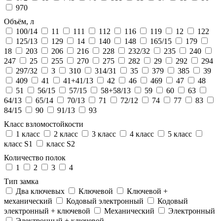
970
Объём, л
100/14
11
111
112
116
119
12
122
125/13
129
14
140
148
165/15
179
18
203
206
216
228
232/32
235
240
247
25
255
270
275
282
29
292
294
297/32
3
310
314/31
35
379
385
39
409
41
41+41/13
42
46
469
47
48
51
56/15
57/15
58+58/13
59
60
63
64/13
65/14
70/13
71
72/12
74
77
83
84/15
90
91/13
93
Класс взломостойкости
1 класс
2 класс
3 класс
4 класс
5 класс
класс S1
класс S2
Количество полок
1
2
3
4
Тип замка
Два ключевых
Ключевой
Ключевой +
механический
Кодовый электронный
Кодовый
электронный + ключевой
Механический
Электронный
Электронный + ключевой