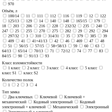
970
Объём, л
100/14
11
111
112
116
119
12
122
125/13
129
14
140
148
165/15
179
18
203
206
216
228
232/32
235
240
247
25
255
270
275
282
29
292
294
297/32
3
310
314/31
35
379
385
39
409
41
41+41/13
42
46
469
47
48
51
56/15
57/15
58+58/13
59
60
63
64/13
65/14
70/13
71
72/12
74
77
83
84/15
90
91/13
93
Класс взломостойкости
1 класс
2 класс
3 класс
4 класс
5 класс
класс S1
класс S2
Количество полок
1
2
3
4
Тип замка
Два ключевых
Ключевой
Ключевой +
механический
Кодовый электронный
Кодовый
электронный + ключевой
Механический
Электронный
Электронный + ключевой