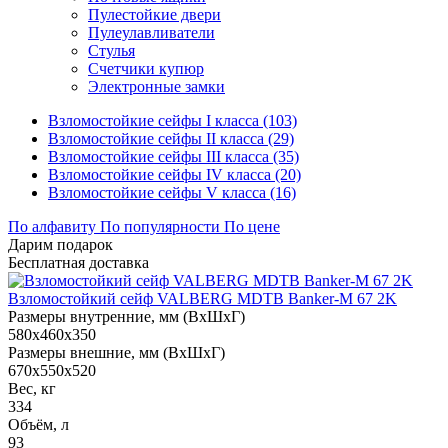
Пулестойкие двери
Пулеулавливатели
Стулья
Счетчики купюр
Электронные замки
Взломостойкие сейфы I класса (103)
Взломостойкие сейфы II класса (29)
Взломостойкие сейфы III класса (35)
Взломостойкие сейфы IV класса (20)
Взломостойкие сейфы V класса (16)
По алфавиту
По популярности
По цене
Дарим подарок
Бесплатная доставка
Взломостойкий сейф VALBERG MDTB Banker-M 67 2K
Размеры внутренние, мм (ВхШхГ)
580x460x350
Размеры внешние, мм (ВхШхГ)
670x550x520
Вес, кг
334
Объём, л
93