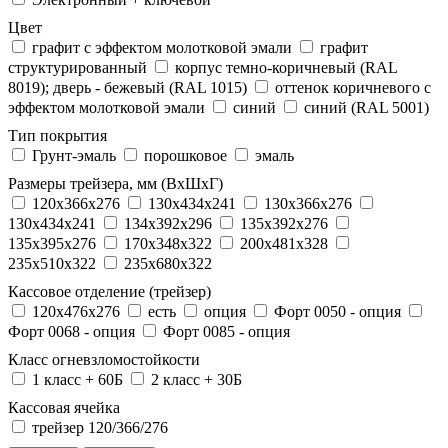
Цвет
графит с эффектом молотковой эмали
графит
структурированный
корпус темно-коричневый (RAL
8019); дверь - бежевый (RAL 1015)
оттенок коричневого с
эффектом молотковой эмали
синий
синий (RAL 5001)
Тип покрытия
Грунт-эмаль
порошковое
эмаль
Размеры трейзера, мм (ВхШхГ)
120x366x276
130x434x241
130х366х276
130х434х241
134x392x296
135x392x276
135x395x276
170x348x322
200x481x328
235x510x322
235x680x322
Кассовое отделение (трейзер)
120х476х276
есть
опция
Форт 0050 - опция
Форт 0068 - опция
Форт 0085 - опция
Класс огневзломостойкости
1 класс + 60Б
2 класс + 30Б
Кассовая ячейка
трейзер 120/366/276