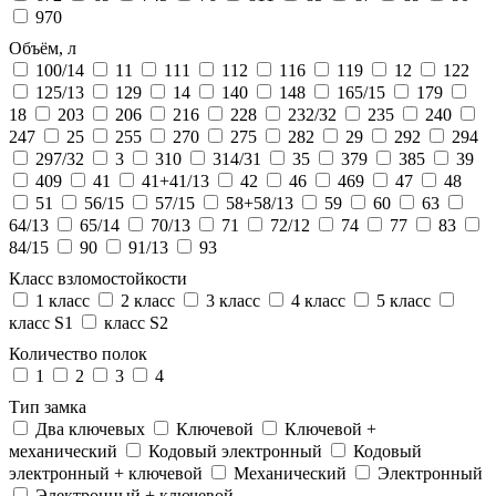
970
Объём, л
100/14
11
111
112
116
119
12
122
125/13
129
14
140
148
165/15
179
18
203
206
216
228
232/32
235
240
247
25
255
270
275
282
29
292
294
297/32
3
310
314/31
35
379
385
39
409
41
41+41/13
42
46
469
47
48
51
56/15
57/15
58+58/13
59
60
63
64/13
65/14
70/13
71
72/12
74
77
83
84/15
90
91/13
93
Класс взломостойкости
1 класс
2 класс
3 класс
4 класс
5 класс
класс S1
класс S2
Количество полок
1
2
3
4
Тип замка
Два ключевых
Ключевой
Ключевой +
механический
Кодовый электронный
Кодовый
электронный + ключевой
Механический
Электронный
Электронный + ключевой