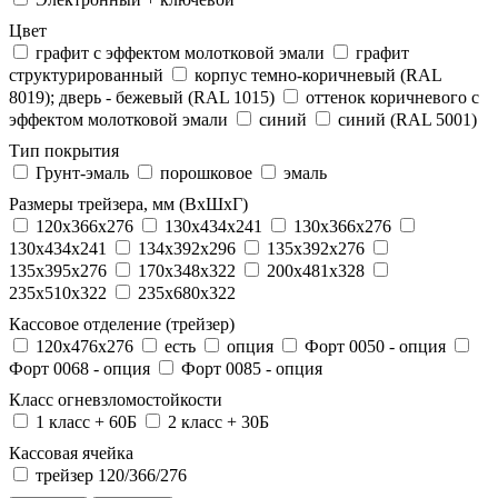
Цвет
графит с эффектом молотковой эмали
графит
структурированный
корпус темно-коричневый (RAL
8019); дверь - бежевый (RAL 1015)
оттенок коричневого с
эффектом молотковой эмали
синий
синий (RAL 5001)
Тип покрытия
Грунт-эмаль
порошковое
эмаль
Размеры трейзера, мм (ВхШхГ)
120x366x276
130x434x241
130х366х276
130х434х241
134x392x296
135x392x276
135x395x276
170x348x322
200x481x328
235x510x322
235x680x322
Кассовое отделение (трейзер)
120х476х276
есть
опция
Форт 0050 - опция
Форт 0068 - опция
Форт 0085 - опция
Класс огневзломостойкости
1 класс + 60Б
2 класс + 30Б
Кассовая ячейка
трейзер 120/366/276