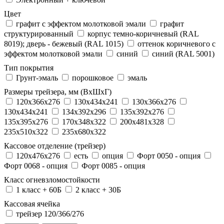
Цвет
графит с эффектом молотковой эмали
графит
структурированный
корпус темно-коричневый (RAL
8019); дверь - бежевый (RAL 1015)
оттенок коричневого с
эффектом молотковой эмали
синий
синий (RAL 5001)
Тип покрытия
Грунт-эмаль
порошковое
эмаль
Размеры трейзера, мм (ВхШхГ)
120x366x276
130x434x241
130х366х276
130х434х241
134x392x296
135x392x276
135x395x276
170x348x322
200x481x328
235x510x322
235x680x322
Кассовое отделение (трейзер)
120х476х276
есть
опция
Форт 0050 - опция
Форт 0068 - опция
Форт 0085 - опция
Класс огневзломостойкости
1 класс + 60Б
2 класс + 30Б
Кассовая ячейка
трейзер 120/366/276