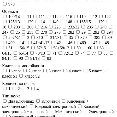
970
Объём, л
100/14
11
111
112
116
119
12
122
125/13
129
14
140
148
165/15
179
18
203
206
216
228
232/32
235
240
247
25
255
270
275
282
29
292
294
297/32
3
310
314/31
35
379
385
39
409
41
41+41/13
42
46
469
47
48
51
56/15
57/15
58+58/13
59
60
63
64/13
65/14
70/13
71
72/12
74
77
83
84/15
90
91/13
93
Класс взломостойкости
1 класс
2 класс
3 класс
4 класс
5 класс
класс S1
класс S2
Количество полок
1
2
3
4
Тип замка
Два ключевых
Ключевой
Ключевой +
механический
Кодовый электронный
Кодовый
электронный + ключевой
Механический
Электронный
Электронный + ключевой